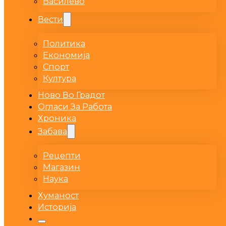
Василево
Вести
Политика
Економија
Спорт
Култура
Ново Во Градот
Огласи За Работа
Хроника
Забава
Рецепти
Магазин
Наука
Хуманост
Историја