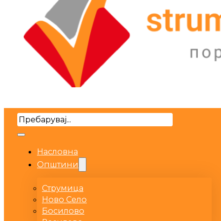
Search
Насловна
Општини
Струмица
Ново Село
Босилово