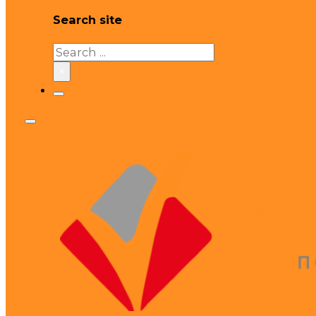
Search site
Search
×