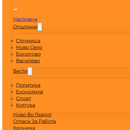
Насловна
Општини
Струмица
Ново Село
Босилово
Василево
Вести
Политика
Економија
Спорт
Култура
Ново Во Градот
Огласи За Работа
Хроника