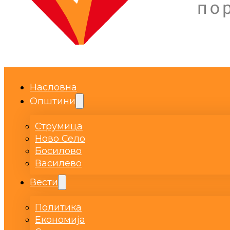
Насловна
Општини
Струмица
Ново Село
Босилово
Василево
Вести
Политика
Економија