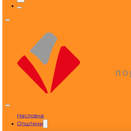
Насловна
Општини