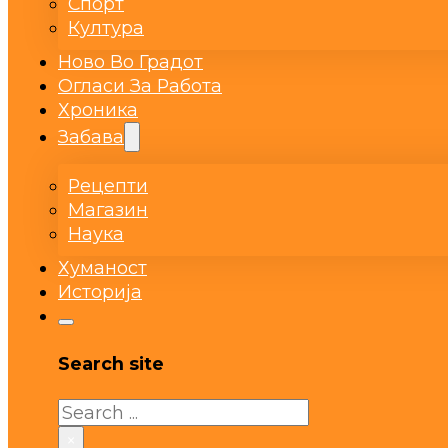
Спорт
Култура
Ново Во Градот
Огласи За Работа
Хроника
Забава
Рецепти
Магазин
Наука
Хуманост
Историја
Search site
Search
×