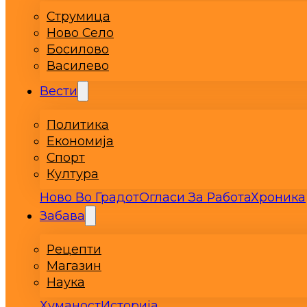
Струмица
Ново Село
Босилово
Василево
Вести
Политика
Економија
Спорт
Култура
Ново Во Градот
Огласи За Работа
Хроника
Забава
Рецепти
Магазин
Наука
Хуманост
Историја