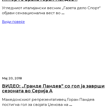
Угледниот италијански весник „Газета дело Спорт“
објави сензационална вест во
…
Види повеќе
Мај 20, 2018
ВИДЕО: „Гранде Пандев“ со гол ја заврши
сезоната во Серија А
Македонскиот репрезентативец Горан Пандев
постигна гол за својата Џенова на
…