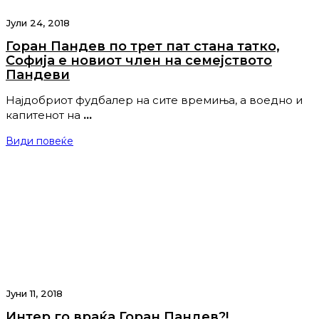
Јули 24, 2018
Горан Пандев по трет пат стана татко,
Софија е новиот член на семејството
Пандеви
Најдобриот фудбалер на сите времиња, а воедно и
капитенот на
…
Види повеќе
Јуни 11, 2018
Интер го враќа Горан Пандев?!