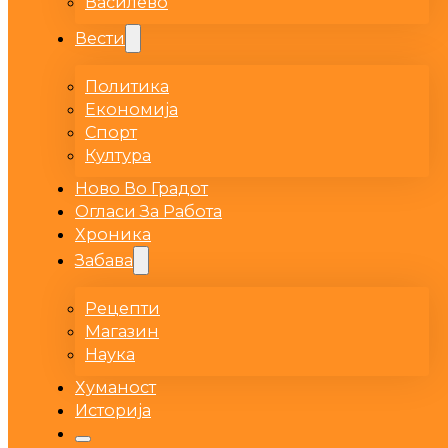
Василево
Вести
Политика
Економија
Спорт
Култура
Ново Во Градот
Огласи За Работа
Хроника
Забава
Рецепти
Магазин
Наука
Хуманост
Историја