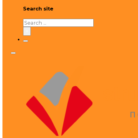
Search site
Search
×