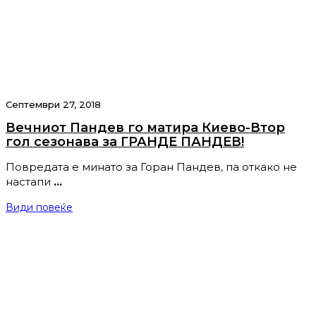
Септември 27, 2018
Вечниот Пандев го матира Киево-Втор
гол сезонава за ГРАНДЕ ПАНДЕВ!
Повредата е минато за Горан Пандев, па откако не
настапи
…
Види повеќе