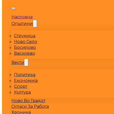
Насловна
Општини
Струмица
Ново Село
Босилово
Василево
Вести
Политика
Економија
Спорт
Култура
Ново Во Градот
Огласи За Работа
Хроника