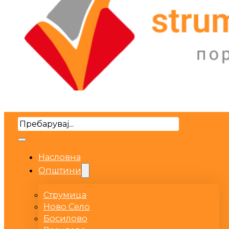
Search
Насловна
Општини
Струмица
Ново Село
Босилово