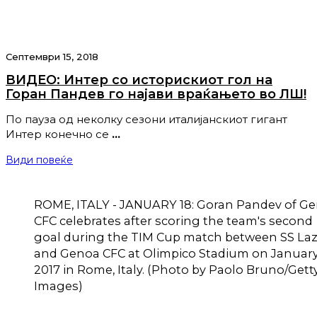
Септември 15, 2018
ВИДЕО: Интер со историскиот гол на
Горан Пандев го најави враќањето во ЛШ!
По пауза од неколку сезони италијанскиот гигант
Интер конечно се
…
Види повеќе
ROME, ITALY - JANUARY 18: Goran Pandev of G
CFC celebrates after scoring the team's second
goal during the TIM Cup match between SS Laz
and Genoa CFC at Olimpico Stadium on January
2017 in Rome, Italy. (Photo by Paolo Bruno/Gett
Images)