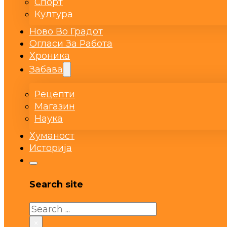
Спорт
Култура
Ново Во Градот
Огласи За Работа
Хроника
Забава
Рецепти
Магазин
Наука
Хуманост
Историја
Search site
Search
×