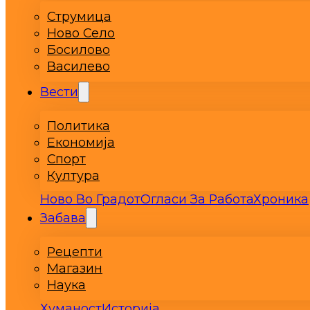
Струмица
Ново Село
Босилово
Василево
Вести
Политика
Економија
Спорт
Култура
Ново Во Градот
Огласи За Работа
Хроника
Забава
Рецепти
Магазин
Наука
Хуманост
Историја