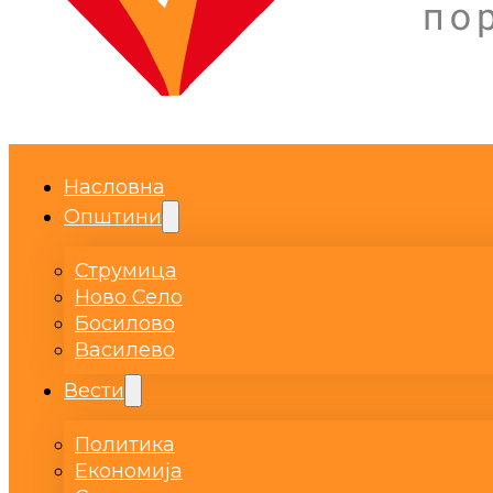
Насловна
Општини
Струмица
Ново Село
Босилово
Василево
Вести
Политика
Економија