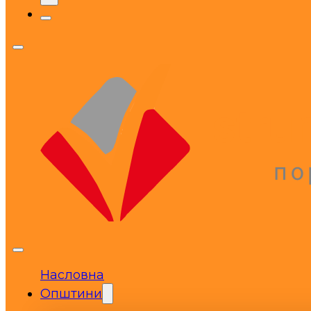
Насловна
Општини