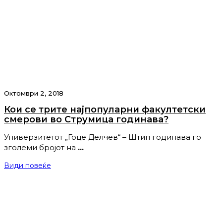
Октомври 2, 2018
Кои се трите најпопуларни факултетски
смерови во Струмица годинава?
Универзитетот „Гоце Делчев“ – Штип годинава го
зголеми бројот на
…
Види повеќе