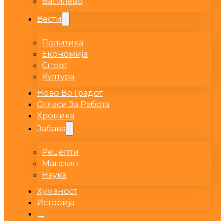
Василево
Вести
Политика
Економија
Спорт
Култура
Ново Во Градот
Огласи За Работа
Хроника
Забава
Рецепти
Магазин
Наука
Хуманост
Историја