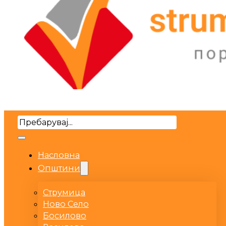
Search
Насловна
Општини
Струмица
Ново Село
Босилово