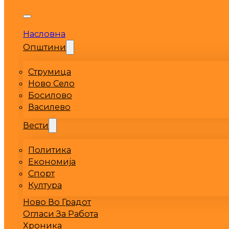
Насловна
Општини
Струмица
Ново Село
Босилово
Василево
Вести
Политика
Економија
Спорт
Култура
Ново Во Градот
Огласи За Работа
Хроника