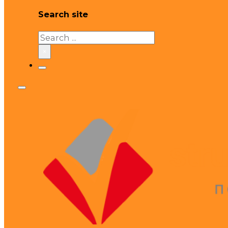
Search site
Search
×