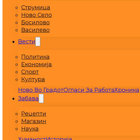
Струмица
Ново Село
Босилово
Василево
Вести
Политика
Економија
Спорт
Култура
Ново Во Градот
Огласи За Работа
Хроника
Забава
Рецепти
Магазин
Наука
Хуманост
Историја