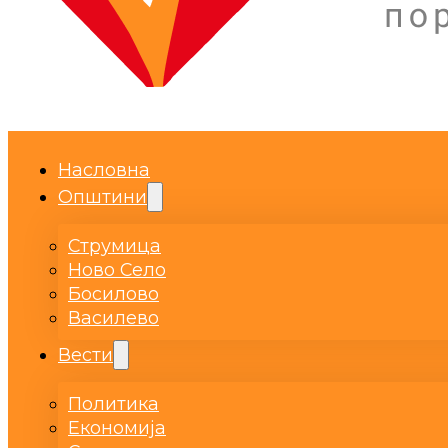
Насловна
Општини
Струмица
Ново Село
Босилово
Василево
Вести
Политика
Економија