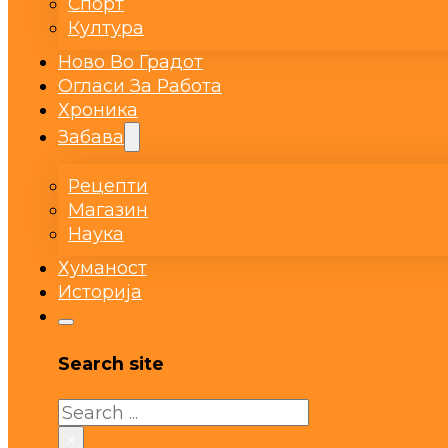
Спорт
Култура
Ново Во Градот
Огласи За Работа
Хроника
Забава
Рецепти
Магазин
Наука
Хуманост
Историја
Search site
Search
×