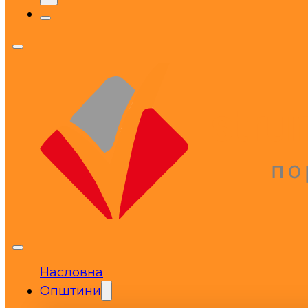
Насловна
Општини