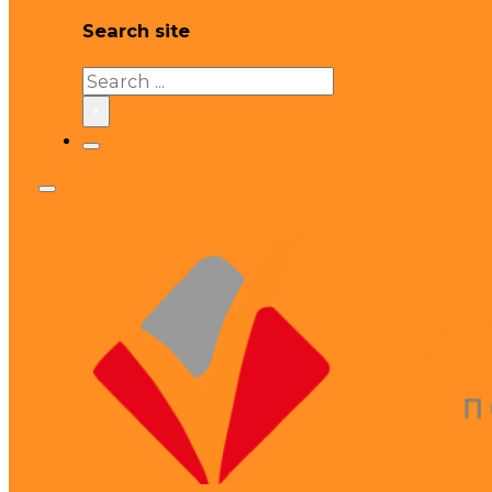
Search site
Search
×