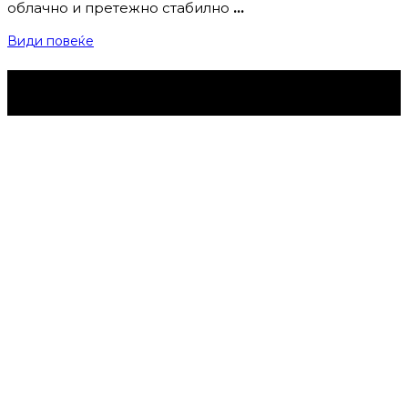
облачно и претежно стабилно
…
Види повеќе
Струмица Денес © 2024