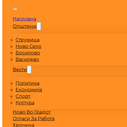
Насловна
Општини
Струмица
Ново Село
Босилово
Василево
Вести
Политика
Економија
Спорт
Култура
Ново Во Градот
Огласи За Работа
Хроника