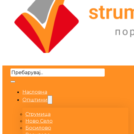
Search
Насловна
Општини
Струмица
Ново Село
Босилово