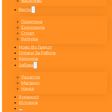
Василево
Вести
Политика
Економија
Спорт
Култура
Ново Во Градот
Огласи За Работа
Хроника
Забава
Рецепти
Магазин
Наука
Хуманост
Историја