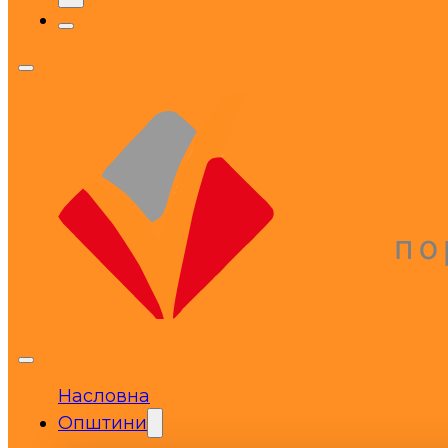
Насловна
Општини