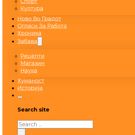
Спорт
Култура
Ново Во Градот
Огласи За Работа
Хроника
Забава
Рецепти
Магазин
Наука
Хуманост
Историја
Search site
Search
×