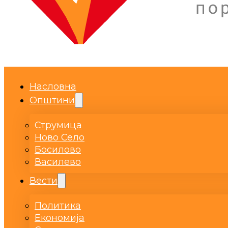
Насловна
Општини
Струмица
Ново Село
Босилово
Василево
Вести
Политика
Економија