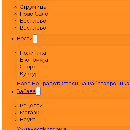
Струмица
Ново Село
Босилово
Василево
Вести
Политика
Економија
Спорт
Култура
Ново Во Градот
Огласи За Работа
Хроника
Забава
Рецепти
Магазин
Наука
Хуманост
Историја