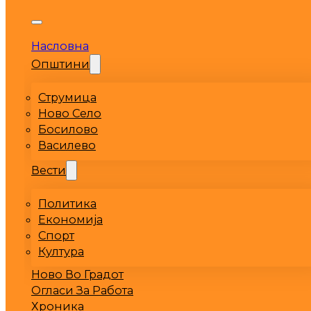
Насловна
Општини
Струмица
Ново Село
Босилово
Василево
Вести
Политика
Економија
Спорт
Култура
Ново Во Градот
Огласи За Работа
Хроника