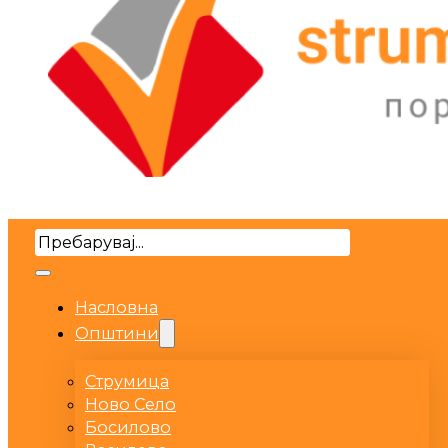
Search
Насловна
Општини
Струмица
Ново Село
Босилово