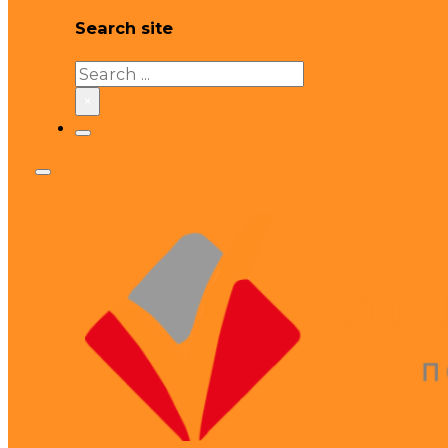
Search site
Search
×