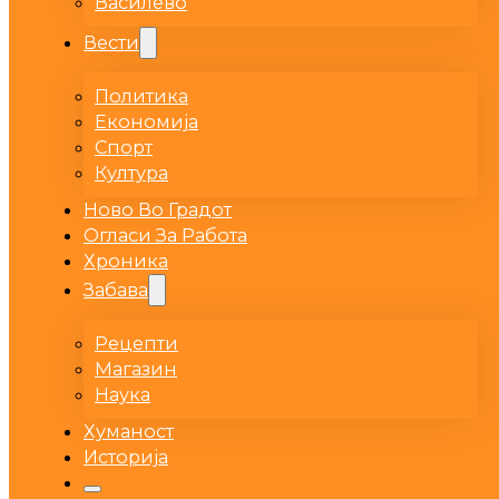
Василево
Вести
Политика
Економија
Спорт
Култура
Ново Во Градот
Огласи За Работа
Хроника
Забава
Рецепти
Магазин
Наука
Хуманост
Историја