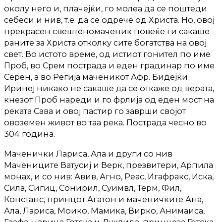
околу него и, плачејќи, го молеа да се поштеди
себеси и нив, т.е. да се одрече од Христа. Но, овој
прекрасен свештеномаченик повеќе ги сакаше
раните за Христа отколку сите богатства на овој
свет. Во истото време, од истиот гонител по име
Проб, во Срем пострада и еден градинар по име
Серен, а во Регија маченикот Афр. Бидејќи
Иринеј никако не сакаше да се откаже од верата,
кнезот Проб нареди и го фрлија од еден мост на
реката Сава и овој пастир го заврши својот
овоземен живот во таа река. Пострада чесно во
304 година.
Маченички Лариса, Ала и други со нив
Мачениците Ватусиј и Верк, презвитери, Арпила
монах, и со нив: Авив, Агно, Реас, Игафракс, Иска,
Сила, Сигиц, Сонирил, Суимвл, Терм, Фил,
Констанс, принцот Агатон и маченичките Ана,
Ала, Лариса, Моико, Мамика, Вирко, Анимаиса,
Гаафа, царица Готска и Дуклида, принцеза Готска,