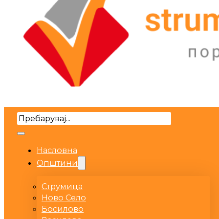
Search
Насловна
Општини
Струмица
Ново Село
Босилово