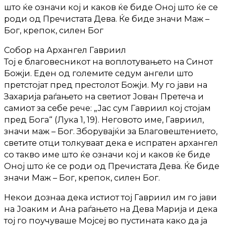
што ќе означи кој и каков ќе биде Оној што ќе се
роди од Пречистата Дева. Ќе биде значи Маж –
Бог, крепок, силен Бог
Собор на Архангел Гавриил
Тој е благовесникот на воплотувањето на Синот
Божји. Еден од големите седум ангели што
претстојат пред престолот Божји. Му го јави на
Захарија раѓањето на светиот Јован Претеча и
самиот за себе рече: „Јас сум Гавриил кој стојам
пред Бога“ (Лука 1, 19). Неговото име, Гавриил,
значи маж – Бог. Зборувајќи за Благовештението,
светите отци толкуваат дека е испратен архангел
со такво име што ќе означи кој и каков ќе биде
Оној што ќе се роди од Пречистата Дева. Ќе биде
значи Маж – Бог, крепок, силен Бог.
Некои дознаа дека истиот тој Гавриил им го јави
на Јоаким и Ана раѓањето на Дева Марија и дека
тој го поучуваше Мојсеј во пустината како да ја