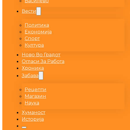
Василево
Вести
Политика
Економија
Спорт
Култура
Ново Во Градот
Огласи За Работа
Хроника
Забава
Рецепти
Магазин
Наука
Хуманост
Историја