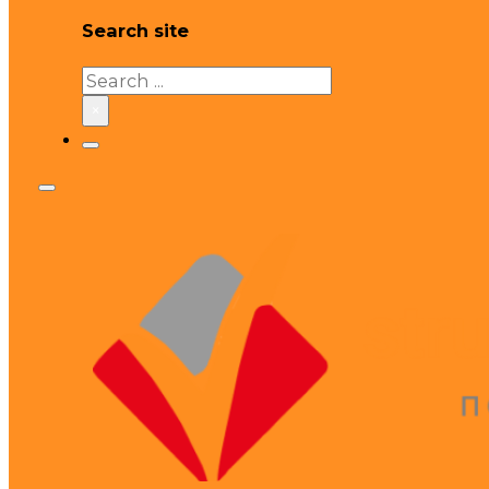
Search site
Search
×