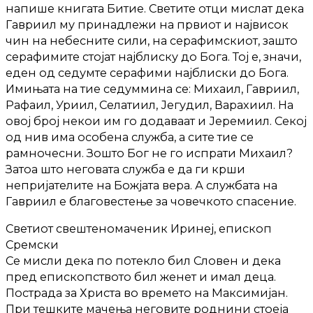
напише книгата Битие. Светите отци мислат дека
Гавриил му принадлежи на првиот и највисок
чин на небесните сили, на серафимскиот, зашто
серафимите стојат најблиску до Бога. Тој е, значи,
еден од седумте серафими најблиски до Бога.
Имињата на тие седуммина се: Михаил, Гавриил,
Рафаил, Уриил, Селатиил, Јегудил, Варахиил. На
овој број некои им го додаваат и Јеремиил. Секој
од нив има особена служба, а сите тие се
рамночесни. Зошто Бог не го испрати Михаил?
Затоа што неговата служба е да ги крши
непријателите на Божјата вера. А службата на
Гавриил е благовестење за човечкото спасение.
Светиот свештеномаченик Иринеј, епископ
Сремски
Се мисли дека по потекло бил Словен и дека
пред епископството бил женет и имал деца.
Пострада за Христа во времето на Максимијан.
При тешките мачења неговите роднини стоеја