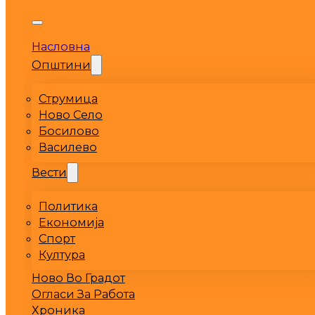
Насловна
Општини
Струмица
Ново Село
Босилово
Василево
Вести
Политика
Економија
Спорт
Култура
Ново Во Градот
Огласи За Работа
Хроника