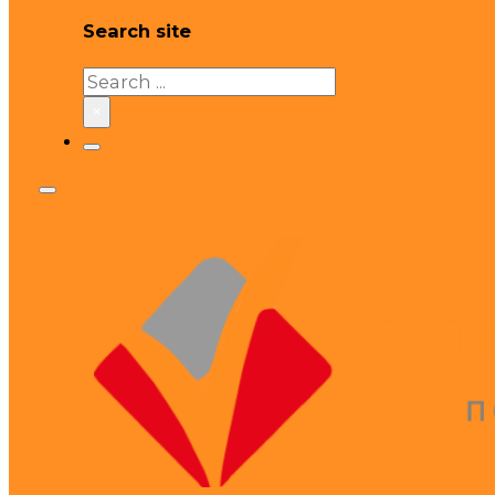
Search site
Search
×