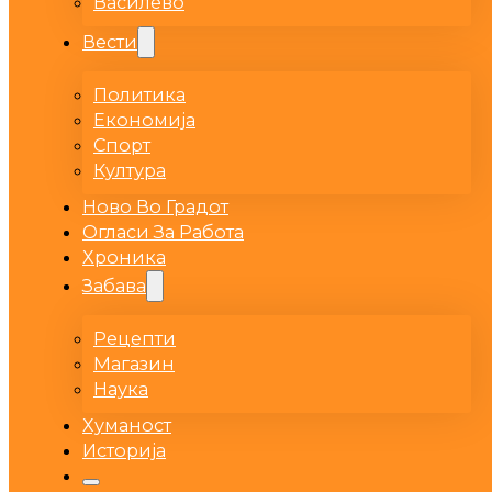
Василево
Вести
Политика
Економија
Спорт
Култура
Ново Во Градот
Огласи За Работа
Хроника
Забава
Рецепти
Магазин
Наука
Хуманост
Историја