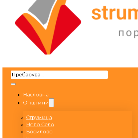
Search
Насловна
Општини
Струмица
Ново Село
Босилово