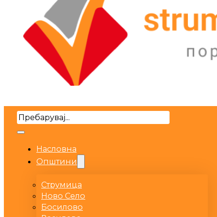
Search
Насловна
Општини
Струмица
Ново Село
Босилово