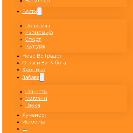
Василево
Вести
Политика
Економија
Спорт
Култура
Ново Во Градот
Огласи За Работа
Хроника
Забава
Рецепти
Магазин
Наука
Хуманост
Историја