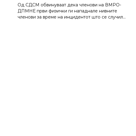
Од СДСМ обвинуваат дека членови на ВМРО-
ДПМНЕ први физички ги нападнале нивните
членови за време на инцидентот што се случил…
Татко во Струмичко го бутнал 19
годишниот син по скали, момчето се
здобило со тешки повреди
Полициски службеници од СВР Струмица вчера