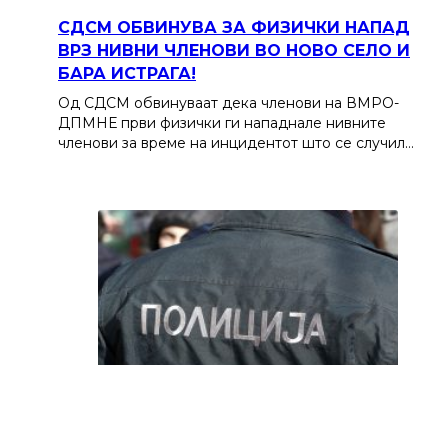
СДСМ ОБВИНУВА ЗА ФИЗИЧКИ НАПАД
ВРЗ НИВНИ ЧЛЕНОВИ ВО НОВО СЕЛО И
БАРА ИСТРАГА!
Од СДСМ обвинуваат дека членови на ВМРО-
ДПМНЕ први физички ги нападнале нивните
членови за време на инцидентот што се случил…
Татко во Струмичко го бутнал 19