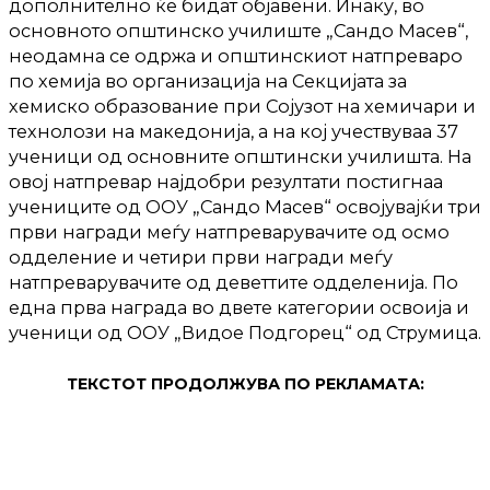
дополнително ќе бидат објавени
. Инаку, во
основното општинско училиште „Сандо Масев“,
неодамна се одржа и општинскиот натпреваро
по хемија во организација на Секцијата за
хемиско образование при Сојузот на хемичари и
технолози на македонија, а на кој учествуваа 37
ученици од основните општински училишта. На
овој натпревар најдобри резултати постигнаа
учениците од ООУ „Сандо Масев“ освојувајќи три
први награди меѓу натпреварувачите од осмо
одделение и четири први награди меѓу
натпреварувачите од деветтите одделенија. По
една прва награда во двете категории освоија и
ученици од ООУ „Видое Подгорец“ од Струмица.
ТЕКСТОТ ПРОДОЛЖУВА ПО РЕКЛАМАТА: