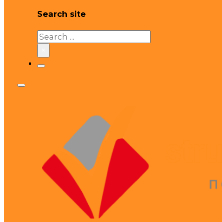
Search site
Search
×