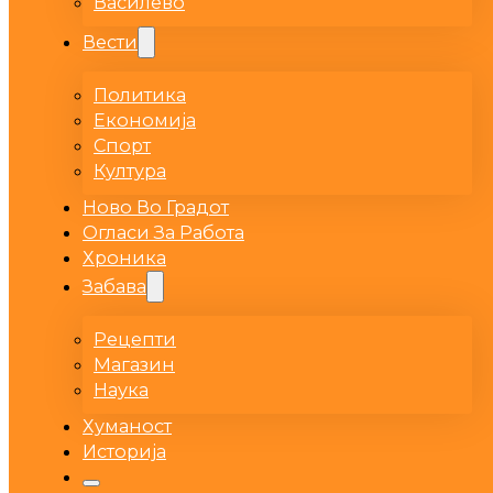
Василево
Вести
Политика
Економија
Спорт
Култура
Ново Во Градот
Огласи За Работа
Хроника
Забава
Рецепти
Магазин
Наука
Хуманост
Историја