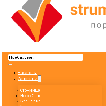
Search
Насловна
Општини
Струмица
Ново Село
Босилово