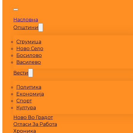
Насловна
Општини
Струмица
Ново Село
Босилово
Василево
Вести
Политика
Економија
Спорт
Култура
Ново Во Градот
Огласи За Работа
Хроника