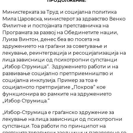
ПРОДОЛЖЕНИЕ:
Министерката за Труд и социјална политика
Мила Царовска, министерот за здравство Венко
Филипче и постојаната претставничка на
Програмата за развој на Обединетите нации,
Луиза Винтон, денес беа во посета на
здружението на граѓани за советување и
лекување, реинтеграција и ресоцијализација на
лица зависници од психотропни супстанци
„Избор Струмица“. Здружението работи и на
развивање социјално претприемништво и
социјална инклузија. Пример за тоа е
социјалното претпријатие „Покров“ кое
функционира во рамките на здружението
„Избор Струмица.“
,,Избор-Струмица е граѓанско здружение за
лекување на лица зависници од психотропни
супстанци. Тоа работи по принципот на
светските тераписки заедници и паралелено го