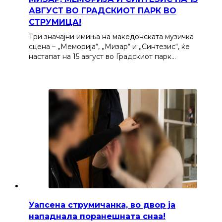
АВГУСТ ВО ГРАДСКИОТ ПАРК ВО
СТРУМИЦА!
Три значајни имиња на македонската музичка
сцена – „Меморија“, „Мизар“ и „Синтезис“, ќе
настапат на 15 август во Градскиот парк…
Уапсена струмичанка, во двор ја
нападнала поранешната снаа!