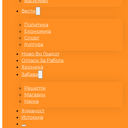
Василево
Вести
Политика
Економија
Спорт
Култура
Ново Во Градот
Огласи За Работа
Хроника
Забава
Рецепти
Магазин
Наука
Хуманост
Историја