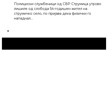
Полициски службеници од СВР Струмица утрово
лишиле од слобода 54-годишен жител на
струмичко село, по пријава дека физички го
нападнал…
Струмица Денес © 2024