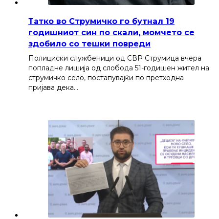
Татко во Струмичко го бутнал 19
годишниот син по скали, момчето се
здобило со тешки повреди
Полициски службеници од СВР Струмица вчера
попладне лишија од слобода 51-годишен жител на
струмичко село, постапувајќи по претходна
пријава дека…