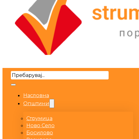
Search
Насловна
Општини
Струмица
Ново Село
Босилово