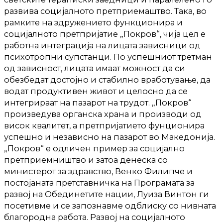
развива социјалното претприемаштво. Така, во
рамките на здружението функционира и
социјалното претпријатие „Покров“, чија цел е
работна интеграција на лицата зависници од
психотропни супстанци. По успешниот третман
од зависност, лицата имаат можност да си
обезбедат достојно и стабилно вработување, да
водат продуктивен живот и целосно да се
интегрираат на пазарот на трудот. „Покров“
произведува органска храна и производи од
висок квалитет, а претпријатието фунционира
успешно и независно на пазарот во Македонија.
„Покров“ е одличен пример за социјално
претприемништво и затоа денеска со
министерот за здравство, Венко Филипче и
постојаната претставничка на Програмата за
развој на Обединетите нации, Луиза Винтон ги
посетивме и се запознавме одблиску со нивната
благородна работа. Развој на социјалното