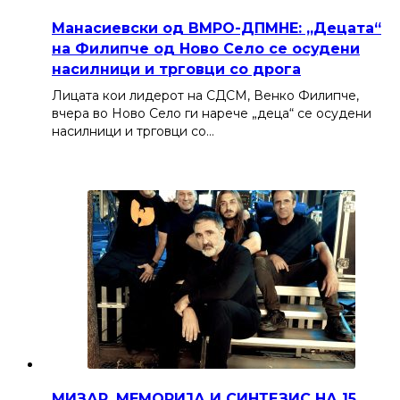
Манасиевски од ВМРО-ДПМНЕ: „Децата“
на Филипче од Ново Село се осудени
насилници и трговци со дрога
Лицата кои лидерот на СДСМ, Венко Филипче,
вчера во Ново Село ги нарече „деца“ се осудени
насилници и трговци со…
МИЗАР, МЕМОРИЈА И СИНТЕЗИС НА 15