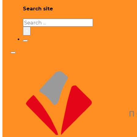
Search site
Search
×