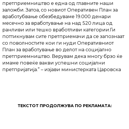
претприемништво е една од главните наши
заложби. Затоа, со новиот Оперативен План за
вработубвање обезбедуваме 19.000 денари
месечно за вработување на над 520 лица од
ранливи или тешко вработливи категории.Ги
поттикнувам сите претприемачи да се запознаат
со поволностите кои ги нуди Оперативниот
План за вработување во делот на социјално
претприемништво. Верувам дека многу брзо ќе
имаме повеќе вакви успешни социјални
претпријатија.” – изјави министерката Царовска
ТЕКСТОТ ПРОДОЛЖУВА ПО РЕКЛАМАТА: