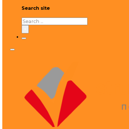
Search site
Search
×