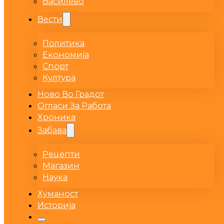
Василево
Вести
Политика
Економија
Спорт
Култура
Ново Во Градот
Огласи За Работа
Хроника
Забава
Рецепти
Магазин
Наука
Хуманост
Историја