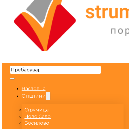
Search
Насловна
Општини
Струмица
Ново Село
Босилово