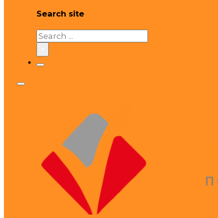
Search site
Search
×