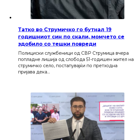
Татко во Струмичко го бутнал 19
годишниот син по скали, момчето се
здобило со тешки повреди
Полициски службеници од СВР Струмица вчера
попладне лишија од слобода 51-годишен жител на
струмичко село, постапувајќи по претходна
пријава дека…