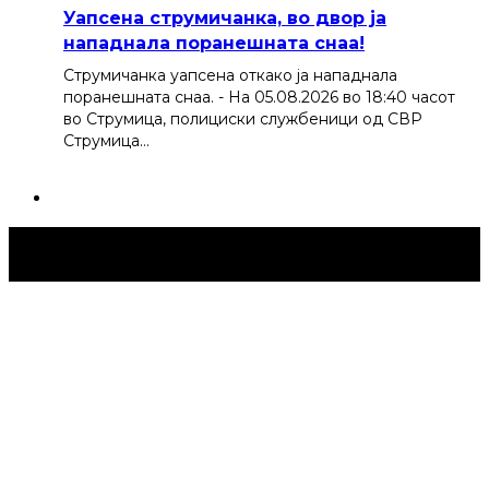
Уапсена струмичанка, во двор ја
нападнала поранешната снаа!
Струмичанка уапсена откако ја нападнала
поранешната снаа. - На 05.08.2026 во 18:40 часот
во Струмица, полициски службеници од СВР
Струмица…
Струмица Денес © 2024