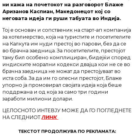
ни кажа на почетокот на разговорот Блаже
Аризанов Каспиан, Македонецот кој со
неговата идеја ги руши табуата во Индија.
Тој е основач и сопственик на старт-ап компанија
за хотелиерство, која на туристите и посетителите
на Калкута им нуди престој во парови, без да се
во брачна заедница. За посетителите, престојот
таму бил особено комплициран, бидејќи според
индиските морални кодекси двајца кои не се во
брачна заедница не можат да престојуваат во
иста соба. За да им го олесни престојот, Блаже
упорно ја промовирал својата идеја која беше
поддржана и од која за само три години
заработи милиони долари.
ЦЕЛОСНОТО ИНТЕВЈУ МОЖЕ ДА ГО ПОГЛЕДНЕТЕ
НА СЛЕДНИОТ
ЛИНК
ТЕКСТОТ ПРОДОЛЖУВА ПО РЕКЛАМАТА: