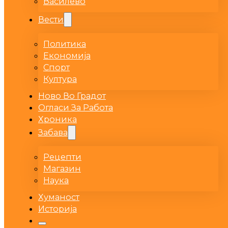
Василево
Вести
Политика
Економија
Спорт
Култура
Ново Во Градот
Огласи За Работа
Хроника
Забава
Рецепти
Магазин
Наука
Хуманост
Историја