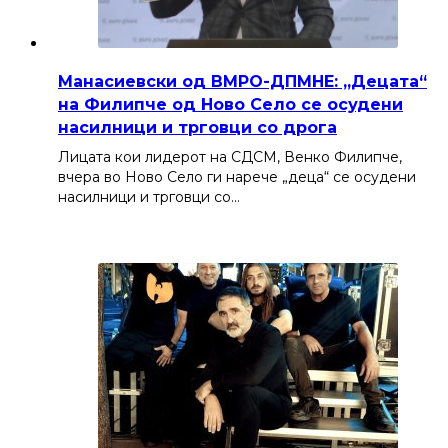
Манасиевски од ВМРО-ДПМНЕ: „Децата“
на Филипче од Ново Село се осудени
насилници и трговци со дрога
Лицата кои лидерот на СДСМ, Венко Филипче,
вчера во Ново Село ги нарече „деца“ се осудени
насилници и трговци со…