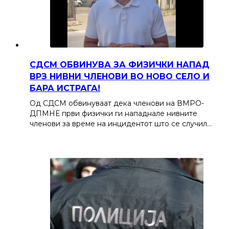
СДСМ ОБВИНУВА ЗА ФИЗИЧКИ НАПАД
ВРЗ НИВНИ ЧЛЕНОВИ ВО НОВО СЕЛО И
БАРА ИСТРАГА!
Од СДСМ обвинуваат дека членови на ВМРО-
ДПМНЕ први физички ги нападнале нивните
членови за време на инцидентот што се случил…