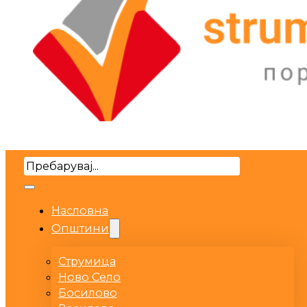
Search
Насловна
Општини
Струмица
Ново Село
Босилово