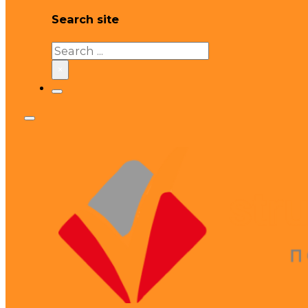
Search site
Search
×