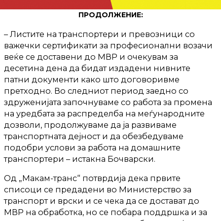
ПРОДОЛЖЕНИЕ:
– Листите на транспортери и превозници со
важечки сертификати за професионални возачи
веќе се доставени до МВР и очекувам за
десетина дена да бидат издадени нивните
патни документи како што договоривме
претходно. Во следниот период заедно со
здруженијата започнуваме со работа за промена
на уредбата за распределба на меѓународните
дозволи, продолжуваме да ја развиваме
транспортната дејност и да обезбедуваме
подобри услови за работа на домашните
транспортери – истакна Бочварски.
Од „Макам-транс“ потврдија дека првите
списоци се предадени во Министерство за
транспорт и врски и се чека да се достават до
МВР на обработка, но се побара поддршка и за