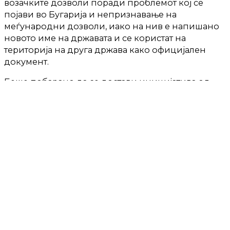
возачките дозволи поради проблемот кој се
појави во Бугарија и непризнавање на
меѓународни дозволи, иако на нив е напишано
новото име на државата и се користат на
територија на друга држава како официјален
документ.
Беше побарано да се достави иницијатива од
страна на Министерството до Владата за
утврдување на можност за плаќање на износ на
име дневници за професионални возачи (како
признаен трошок) во износ од 100% на
определените вредности во Уредбата за
издатоците за службени патувања и селидба во
странство што на органите на државната управа
им се признаваат тековни трошоци.
Исто така, од „Макам-транс“ бараат зголемување
на квота, односно посебно одредување на квота
за вработување на странски државјани во