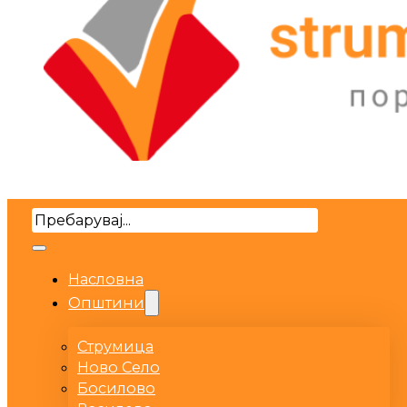
Search
Насловна
Општини
Струмица
Ново Село
Босилово