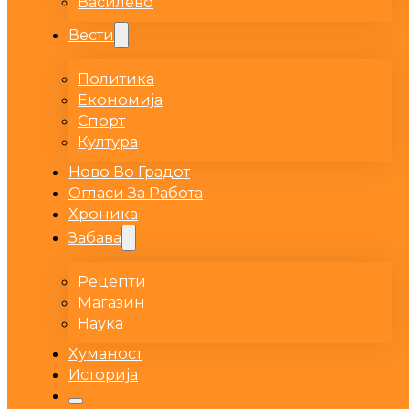
Василево
Вести
Политика
Економија
Спорт
Култура
Ново Во Градот
Огласи За Работа
Хроника
Забава
Рецепти
Магазин
Наука
Хуманост
Историја