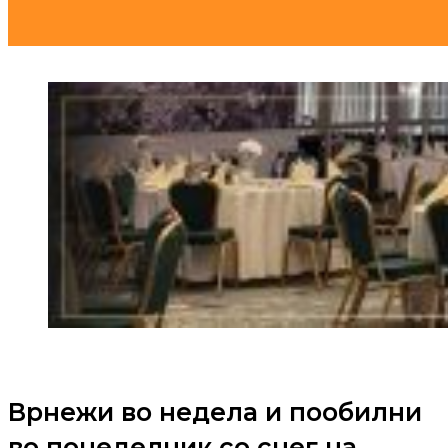
Врнежи во недела и пообилни
во понеделник со снег на