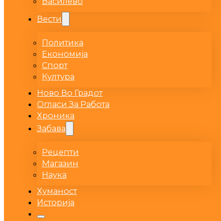
Василево
Вести
Политика
Економија
Спорт
Култура
Ново Во Градот
Огласи За Работа
Хроника
Забава
Рецепти
Магазин
Наука
Хуманост
Историја