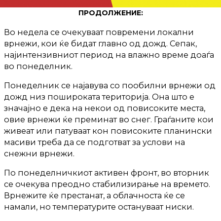
ПРОДОЛЖЕНИЕ:
Во недела се очекуваат повремени локални
врнежи, кои ќе бидат главно од дожд. Сепак,
најинтензивниот период на влажно време доаѓа
во понеделник.
Понеделник се најавува со пообилни врнежи од
дожд низ пошироката територија. Она што е
значајно е дека на некои од повисоките места,
овие врнежи ќе преминат во снег. Граѓаните кои
живеат или патуваат кон повисоките планински
масиви треба да се подготват за услови на
снежни врнежи.
По понеделничкиот активен фронт, во вторник
се очекува преодно стабилизирање на времето.
Врнежите ќе престанат, а облачноста ќе се
намали, но температурите остануваат ниски.