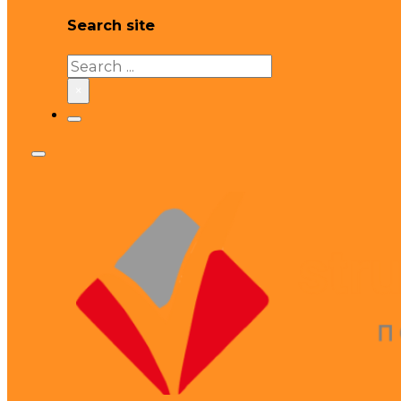
Search site
Search
×