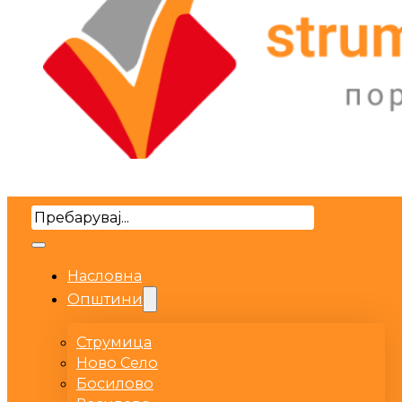
Search
Насловна
Општини
Струмица
Ново Село
Босилово