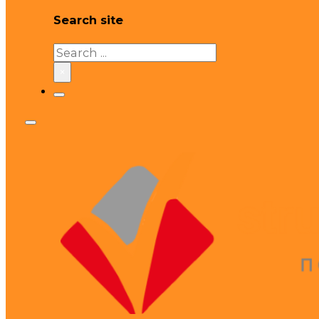
Search site
Search
×