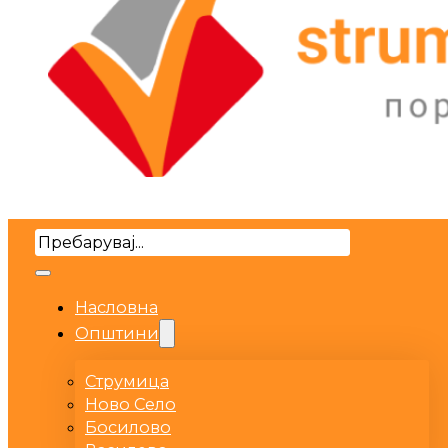
Search
Насловна
Општини
Струмица
Ново Село
Босилово