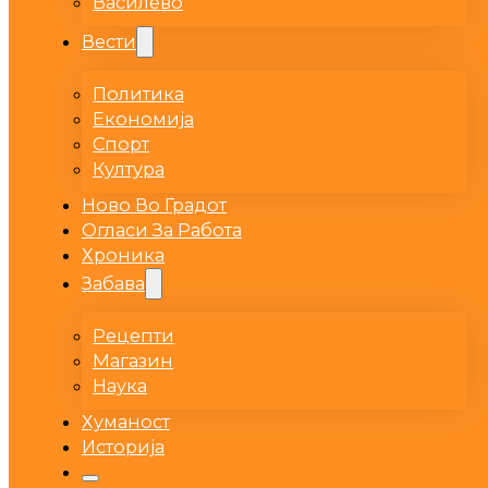
Василево
Вести
Политика
Економија
Спорт
Култура
Ново Во Градот
Огласи За Работа
Хроника
Забава
Рецепти
Магазин
Наука
Хуманост
Историја