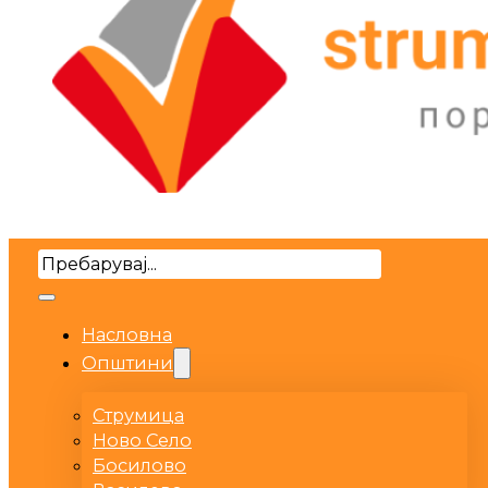
Search
Насловна
Општини
Струмица
Ново Село
Босилово