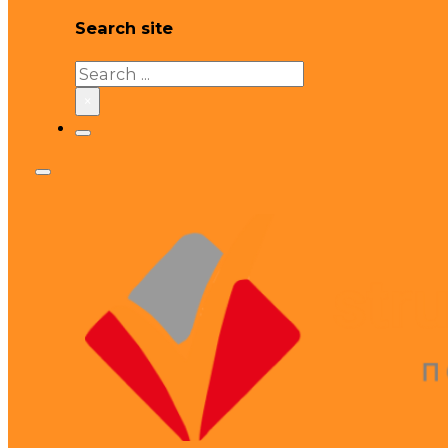
Search site
Search
×