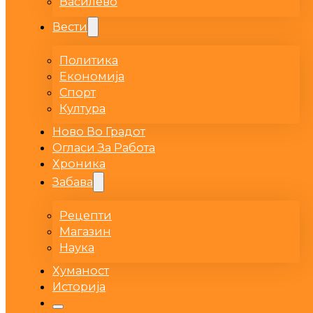
Василево
Вести
Политика
Економија
Спорт
Култура
Ново Во Градот
Огласи За Работа
Хроника
Забава
Рецепти
Магазин
Наука
Хуманост
Историја