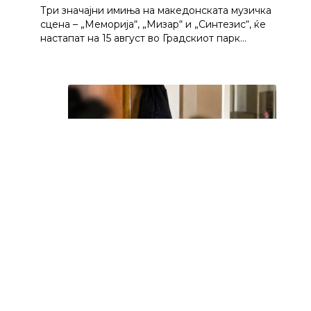
Три значајни имиња на македонската музичка
сцена – „Меморија“, „Мизар“ и „Синтезис“, ќе
настапат на 15 август во Градскиот парк…
Уапсена струмичанка, во двор ја
нападнала поранешната снаа!
Струмичанка уапсена откако ја нападнала
поранешната снаа. - На 05.08.2026 во 18:40 часот
во Струмица, полициски службеници од СВР