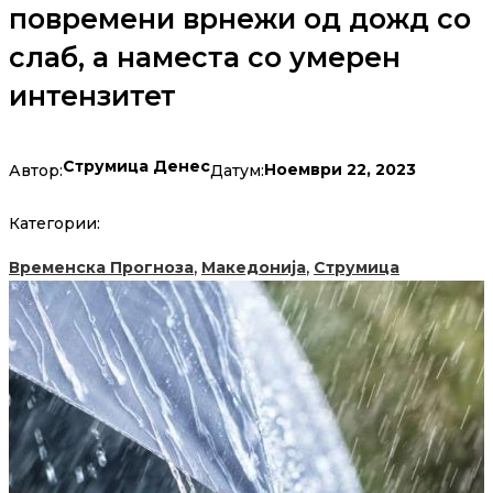
повремени врнежи од дожд со
слаб, а наместа со умерен
интензитет
Струмица Денес
Ноември 22, 2023
Автор:
Датум:
Категории:
,
,
Временска Прогноза
Македонија
Струмица