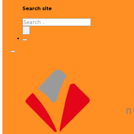
Search site
Search
×