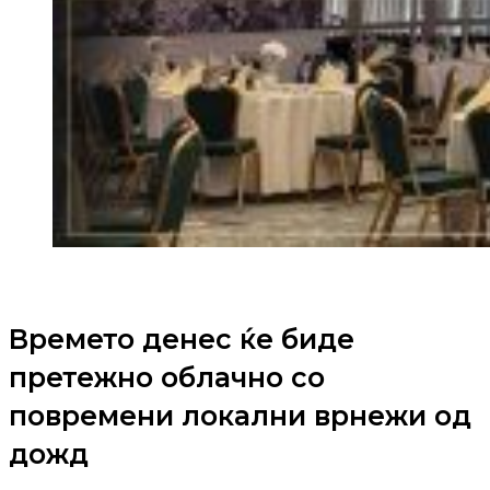
Времето денес ќе биде
претежно облачно со
повремени локални врнежи од
дожд