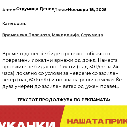
Струмица Денес
Ноември 18, 2025
Автор:
Датум:
Категории:
,
,
Временска Прогноза
Македонија
Струмица
Времето денес ќе биде претежно облачно со
повремени локални врнежи од дожд. Наместа
врнежите ќе бидат пообилни (над 30 l/m² за 24
часа), локално со услови за невреме со засилен
ветер (над 60 km/h) и појава на ретки грмежи. Ќе
дува умерен до засилен ветер од јужен правец.
ТЕКСТОТ ПРОДОЛЖУВА ПО РЕКЛАМАТА: