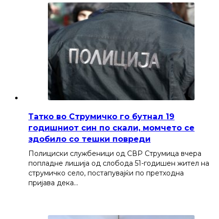
Татко во Струмичко го бутнал 19
годишниот син по скали, момчето се
здобило со тешки повреди
Полициски службеници од СВР Струмица вчера
попладне лишија од слобода 51-годишен жител на
струмичко село, постапувајќи по претходна
пријава дека…