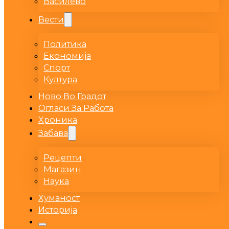
Василево
Вести
Политика
Економија
Спорт
Култура
Ново Во Градот
Огласи За Работа
Хроника
Забава
Рецепти
Магазин
Наука
Хуманост
Историја