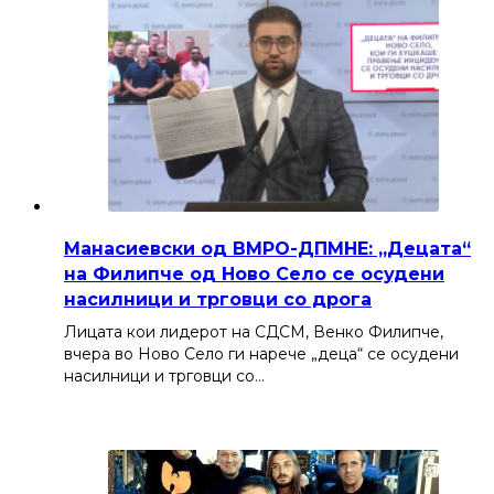
Манасиевски од ВМРО-ДПМНЕ: „Децата“
на Филипче од Ново Село се осудени
насилници и трговци со дрога
Лицата кои лидерот на СДСМ, Венко Филипче,
вчера во Ново Село ги нарече „деца“ се осудени
насилници и трговци со…