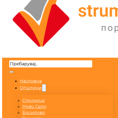
Search
Насловна
Општини
Струмица
Ново Село
Босилово