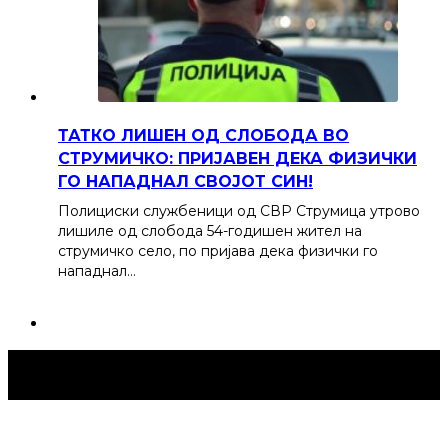
ТАТКО ЛИШЕН ОД СЛОБОДА ВО
СТРУМИЧКО: ПРИЈАВЕН ДЕКА ФИЗИЧКИ
ГО НАПАДНАЛ СВОЈОТ СИН!
Полициски службеници од СВР Струмица утрово
лишиле од слобода 54-годишен жител на
струмичко село, по пријава дека физички го
нападнал…
Струмица Денес © 2024