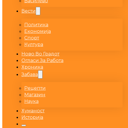
Василево
Вести
Политика
Економија
Спорт
Култура
Ново Во Градот
Огласи За Работа
Хроника
Забава
Рецепти
Магазин
Наука
Хуманост
Историја