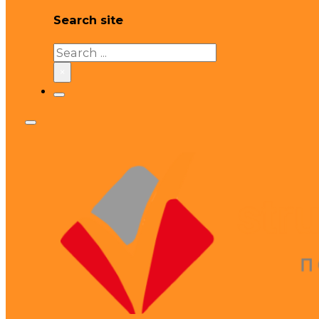
Search site
Search
×