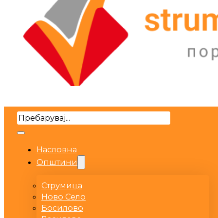
Search
Насловна
Општини
Струмица
Ново Село
Босилово