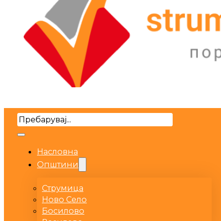
Search
Насловна
Општини
Струмица
Ново Село
Босилово