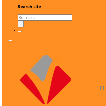
Search site
Search
×