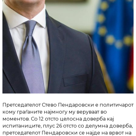
Претседателот Стево Пендаровски е политичарот
кому граѓаните најмногу му веруваат во
моментов. Со 12 отсто целосна доверба кај
испитаниците, плус 26 отсто со делумна доверба,
претседателот Пендаровски се најде на врвот на