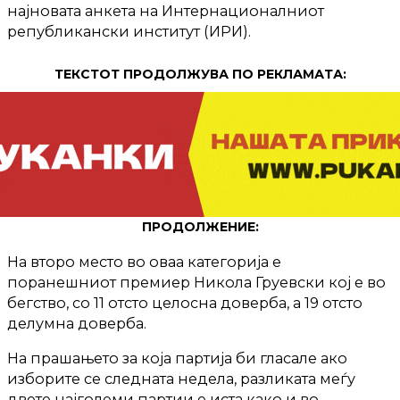
најновата анкета на Интернационалниот
републикански институт (ИРИ).
ТЕКСТОТ ПРОДОЛЖУВА ПО РЕКЛАМАТА:
ПРОДОЛЖЕНИЕ:
На второ место во оваа категорија е
поранешниот премиер Никола Груевски кој е во
бегство, со 11 отсто целосна доверба, а 19 отсто
делумна доверба.
На прашањето за која партија би гласале ако
изборите се следната недела, разликата меѓу
двете најголеми партии е иста како и во