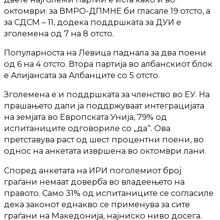
октомври: за ВМРО-ДПМНЕ би гласале 19 отсто, а
за СДСМ – 11, додека поддршката за ДУИ е
зголемена од 7 на 8 отсто.
Популарноста на Левица паднала за два поени
од 6 на 4 отсто. Втора партија во албанскиот блок
е Алијансата за Албанците со 5 отсто.
Зголемена е и поддршката за членство во ЕУ. На
прашањето дали ја поддржуваат интеграцијата
на земјата во Европската Унија, 79% од
испитаниците одговориле со „да“. Ова
претставува раст од шест процентни поени, во
однос на анкетата извршена во октомври лани.
Според анкетата на ИРИ поголемиот број
граѓани немаат доверба во владеењето на
правото. Само 31% од испитаниците се согласиле
дека законот еднакво се применува за сите
граѓани на Македонија, најниско ниво досега.