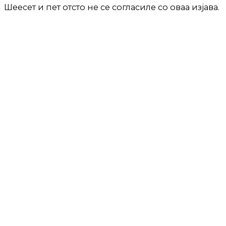
Шеесет и пет отсто не се согласиле со оваа изјава.
Анкетата е спроведена во име на Центарот за
анкетни истражувања од БРИМА, фирма за
истражување на пазарот (членка на групацијата
КАНТАР). Податоците се собрани од 8 април до 4
мај 2023, со метод интервјуа лице-в-лице во
домовите на испитаниците.
ТЕКСТОТ ПРОДОЛЖУВА ПО РЕКЛАМАТА: