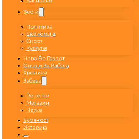
Василево
Вести
Политика
Економија
Спорт
Култура
Ново Во Градот
Огласи За Работа
Хроника
Забава
Рецепти
Магазин
Наука
Хуманост
Историја