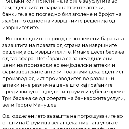
поплаки кои пристигнале биле за услугите во
земјоделските и фармацевтските аптеки,
банките, а во последно бил зголеме и бројот на
жалби по однос на извршниите решенија од
извршителите.
– Во последниот период се зголемени барањата
за заштита на правата од страна на извршните
решенија од извршителите. Имаме десет барања
од таа сфера. Пет барања се за неуедначени
цени на производи во земјоделски аптеки и
фармацевтските аптеки. Тоа значи дека еден ист
производ од ист производител во различни
аптеки има различна цена што кај граѓаните
предизвикува одредени трауми и губење време.
Три барања се од сферата на банкарските услуги,
вели Георге Манушев
Од одделението за заштта на потрошувачите во
општина Струмица велат дека нивната улога е