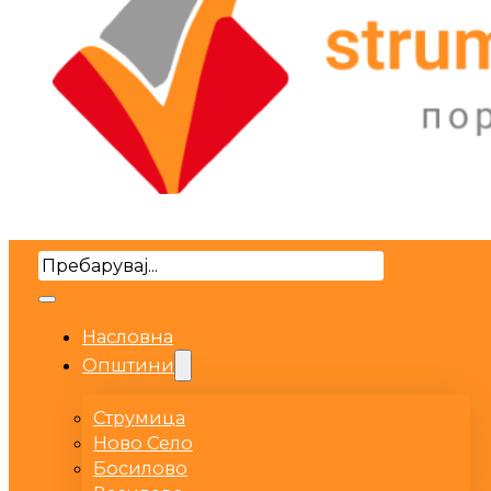
Search
Насловна
Општини
Струмица
Ново Село
Босилово