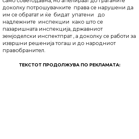
само советодавна, но апелираат до граѓаните
доколку потрошувачките права се нарушени да
им се обратат и ќе бидат упатени до
надлежните инспекции како што се
пазаришната инспекција, државниот
земјоделски инспектпрат , а доколку се работи за
извршни решенија тогаш и до народниот
правобранител.
ТЕКСТОТ ПРОДОЛЖУВА ПО РЕКЛАМАТА: