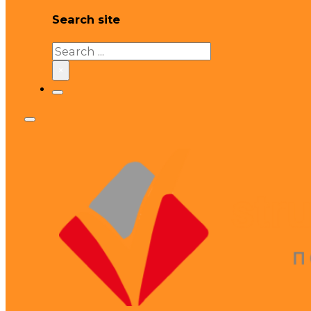
Search site
Search
×