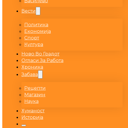
Василево
Вести
Политика
Економија
Спорт
Култура
Ново Во Градот
Огласи За Работа
Хроника
Забава
Рецепти
Магазин
Наука
Хуманост
Историја