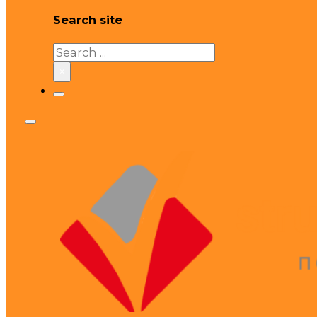
Search site
Search
×