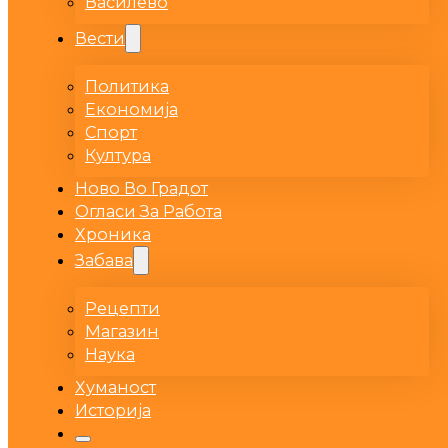
Василево
Вести
Политика
Економија
Спорт
Култура
Ново Во Градот
Огласи За Работа
Хроника
Забава
Рецепти
Магазин
Наука
Хуманост
Историја