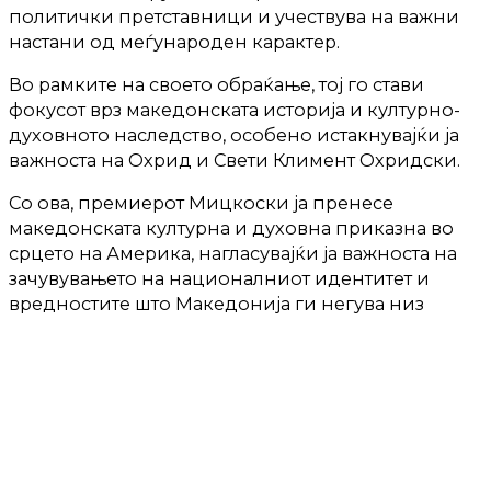
политички претставници и учествува на важни
настани од меѓународен карактер.
Во рамките на своето обраќање, тој го стави
фокусот врз македонската историја и културно-
духовното наследство, особено истакнувајќи ја
важноста на Охрид и Свети Климент Охридски.
Со ова, премиерот Мицкоски ја пренесе
македонската културна и духовна приказна во
срцето на Америка, нагласувајќи ја важноста на
зачувувањето на националниот идентитет и
вредностите што Македонија ги негува низ
вековите.
ВИДЕО:
https://www.facebook.com/watch/live/?
ref=watch_permalink&v=1165237091812860&rdid
ТЕКСТОТ ПРОДОЛЖУВА ПО РЕКЛАМАТА: