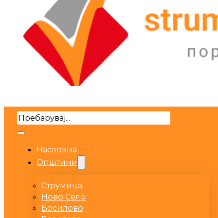
Search
Насловна
Општини
Струмица
Ново Село
Босилово