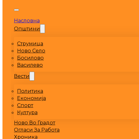
Насловна
Општини
Струмица
Ново Село
Босилово
Василево
Вести
Политика
Економија
Спорт
Култура
Ново Во Градот
Огласи За Работа
Хроника