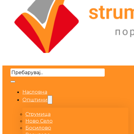
Search
Насловна
Општини
Струмица
Ново Село
Босилово