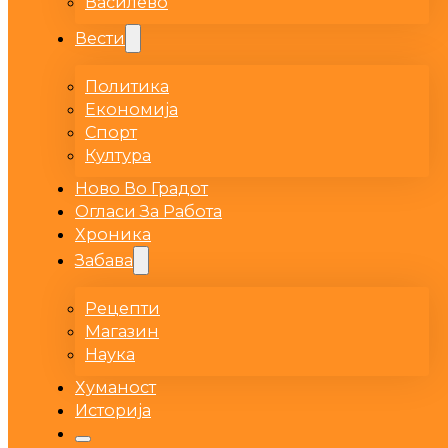
Василево
Вести
Политика
Економија
Спорт
Култура
Ново Во Градот
Огласи За Работа
Хроника
Забава
Рецепти
Магазин
Наука
Хуманост
Историја