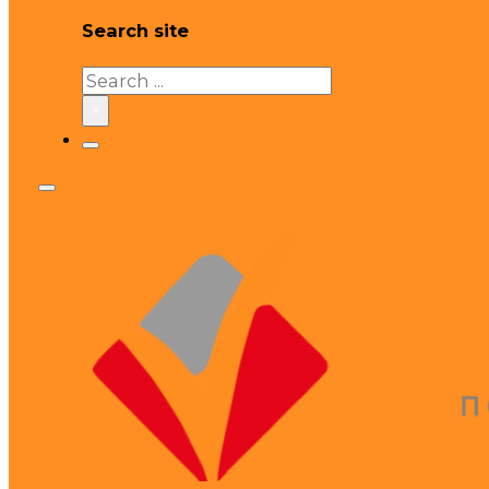
Search site
Search
×