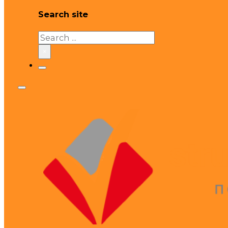
Search site
Search
×