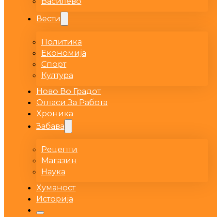
Василево
Вести
Политика
Економија
Спорт
Култура
Ново Во Градот
Огласи За Работа
Хроника
Забава
Рецепти
Магазин
Наука
Хуманост
Историја