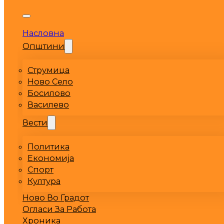
Насловна
Општини
Струмица
Ново Село
Босилово
Василево
Вести
Политика
Економија
Спорт
Култура
Ново Во Градот
Огласи За Работа
Хроника