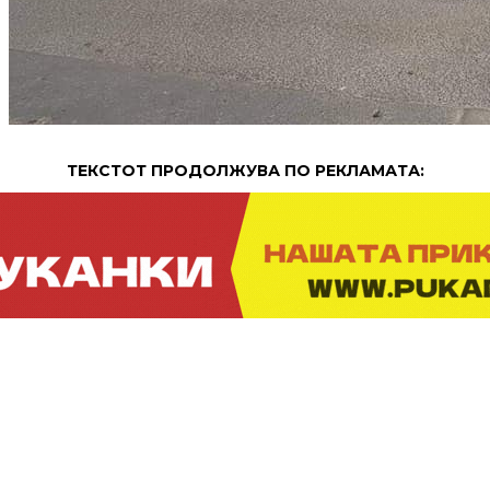
ТЕКСТОТ ПРОДОЛЖУВА ПО РЕКЛАМАТА:
ПРОДОЛЖЕНИЕ:
14 Ученици од I и II година од Земјоделско
Ветиринарната струка од СОУУД “Димитар
Влахов” – Струмица, заедно со професорите
Зорица Паликарова и Нада Николова, замина во