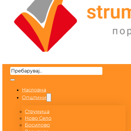
Search
Насловна
Општини
Струмица
Ново Село
Босилово