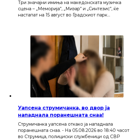
Три значајни имиња на македонската музичка
сцена – „Меморија“, „Мизар“ и „Синтезис“, ќе
настапат на 15 август во Градскиот парк…
Уапсена струмичанка, во двор ја
нападнала поранешната снаа!
Струмичанка уапсена откако ја нападнала
поранешната снаа. - На 05.08.2026 во 18:40 часот
во Струмица, полициски службеници од СВР