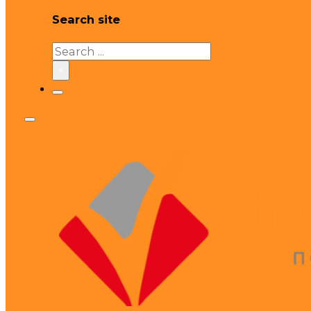
Search site
Search
×