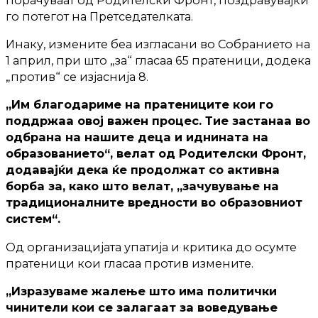
порачуваат од Родителски Фронт, поздравувајќи
го потегот на Претседателката.
Инаку, измените беа изгласани во Собранието на
1 април, при што „за“ гласаа 65 пратеници, додека
„против“ се изјаснија 8.
„Им благодариме на пратениците кои го
поддржаа овој важен процес. Тие застанаа во
одбрана на нашите деца и иднината на
образованието“, велат од Родителски Фронт,
додавајќи дека ќе продолжат со активна
борба за, како што велат, „зачувување на
традиционалните вредности во образовниот
систем“.
Од организацијата упатија и критика до осумте
пратеници кои гласаа против измените.
„Изразуваме жалење што има политички
чинители кои се залагаат за воведување