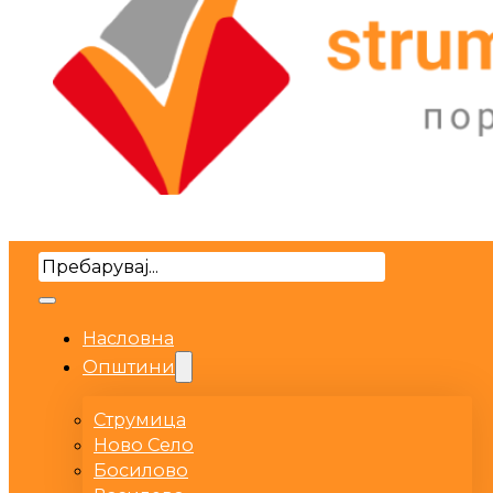
Search
Насловна
Општини
Струмица
Ново Село
Босилово