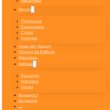
Василево
Вести
Политика
Економија
Спорт
Култура
Ново Во Градот
Огласи За Работа
Хроника
Забава
Рецепти
Магазин
Наука
Хуманост
Историја