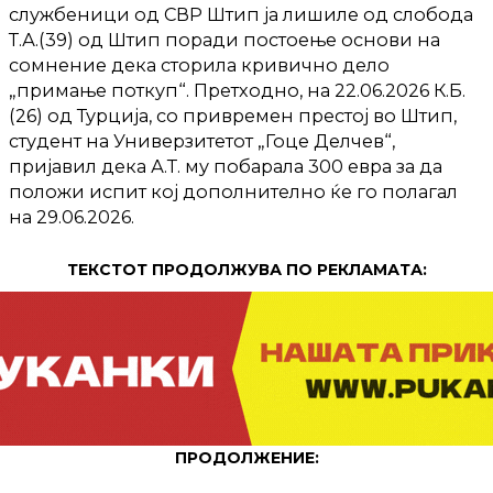
службеници од СВР Штип ја лишиле од слобода
Т.А.(39) од Штип поради постоење основи на
сомнение дека сторила кривично дело
„примање поткуп“. Претходно, на 22.06.2026 К.Б.
(26) од Турција, со привремен престој во Штип,
студент на Универзитетот „Гоце Делчев“,
пријавил дека А.Т. му побарала 300 евра за да
положи испит кој дополнително ќе го полагал
на 29.06.2026.
ТЕКСТОТ ПРОДОЛЖУВА ПО РЕКЛАМАТА:
ПРОДОЛЖЕНИЕ: