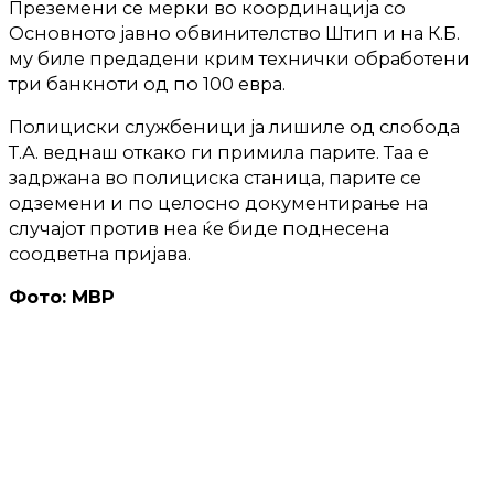
Преземени се мерки во координација со
Основното јавно обвинителство Штип и на К.Б.
му биле предадени крим технички обработени
три банкноти од по 100 евра.
Полициски службеници ја лишиле од слобода
Т.А. веднаш откако ги примила парите. Таа е
задржана во полициска станица, парите се
одземени и по целосно документирање на
случајот против неа ќе биде поднесена
соодветна пријава.
Фото: МВР
ТЕКСТОТ ПРОДОЛЖУВА ПО РЕКЛАМАТА: