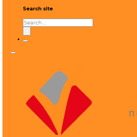
Search site
Search
×