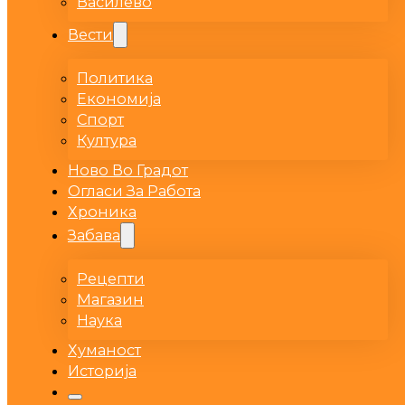
Василево
Вести
Политика
Економија
Спорт
Култура
Ново Во Градот
Огласи За Работа
Хроника
Забава
Рецепти
Магазин
Наука
Хуманост
Историја