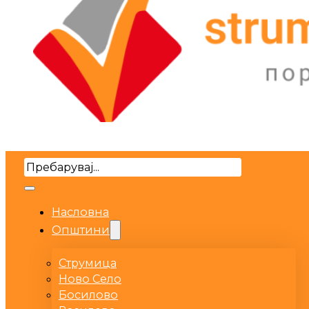
Search
Насловна
Општини
Струмица
Ново Село
Босилово