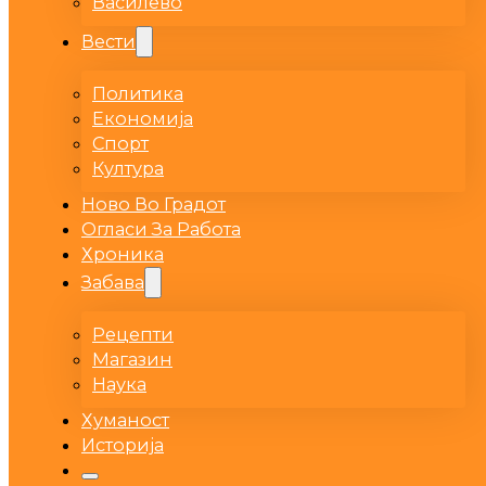
Василево
Вести
Политика
Економија
Спорт
Култура
Ново Во Градот
Огласи За Работа
Хроника
Забава
Рецепти
Магазин
Наука
Хуманост
Историја