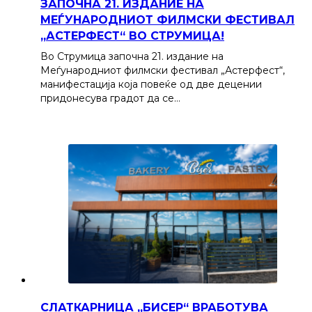
ЗАПОЧНА 21. ИЗДАНИЕ НА
МЕЃУНАРОДНИОТ ФИЛМСКИ ФЕСТИВАЛ
„АСТЕРФЕСТ“ ВО СТРУМИЦА!
Во Струмица започна 21. издание на
Меѓународниот филмски фестивал „Астерфест“,
манифестација која повеќе од две децении
придонесува градот да се…
СЛАТКАРНИЦА „БИСЕР“ ВРАБОТУВА