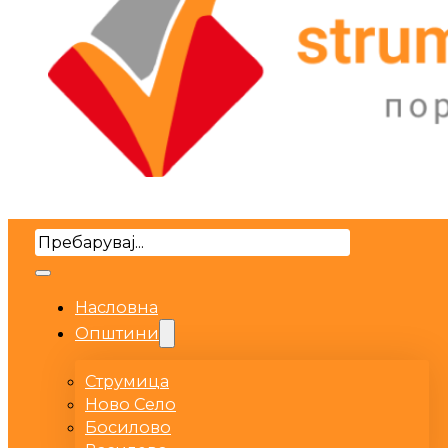
Search
Насловна
Општини
Струмица
Ново Село
Босилово