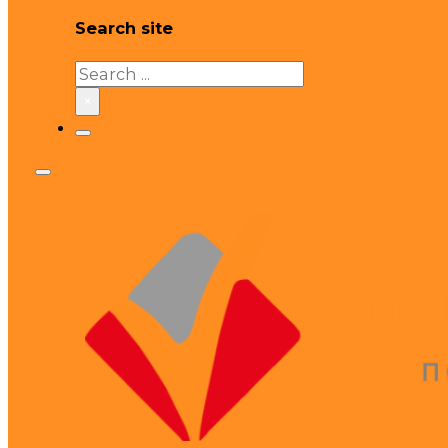
Search site
Search
×