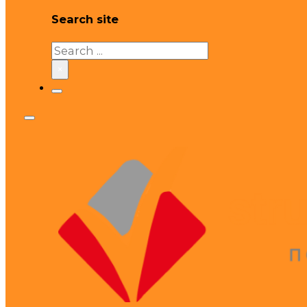
Search site
Search
×