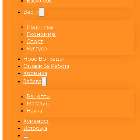
Василево
Вести
Политика
Економија
Спорт
Култура
Ново Во Градот
Огласи За Работа
Хроника
Забава
Рецепти
Магазин
Наука
Хуманост
Историја