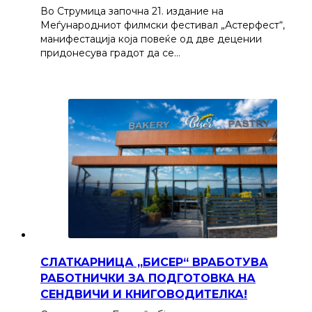
Во Струмица започна 21. издание на
Меѓународниот филмски фестивал „Астерфест“,
манифестација која повеќе од две децении
придонесува градот да се…
СЛАТКАРНИЦА „БИСЕР“ ВРАБОТУВА
РАБОТНИЧКИ ЗА ПОДГОТОВКА НА
СЕНДВИЧИ И КНИГОВОДИТЕЛКА!