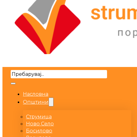
Search
Насловна
Општини
Струмица
Ново Село
Босилово