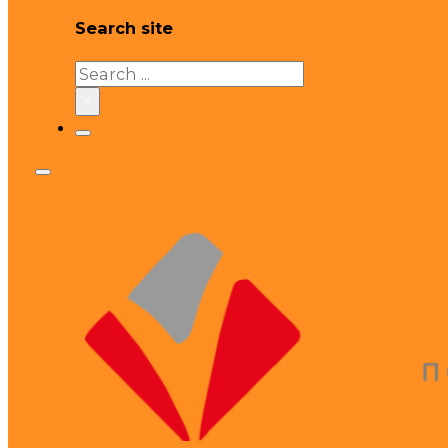
Search site
Search
×