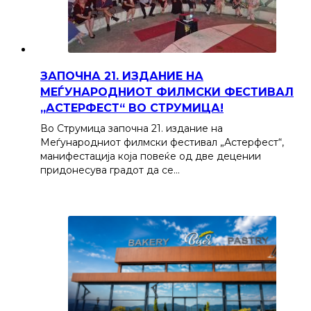
ЗАПОЧНА 21. ИЗДАНИЕ НА
МЕЃУНАРОДНИОТ ФИЛМСКИ ФЕСТИВАЛ
„АСТЕРФЕСТ“ ВО СТРУМИЦА!
Во Струмица започна 21. издание на
Меѓународниот филмски фестивал „Астерфест“,
манифестација која повеќе од две децении
придонесува градот да се…