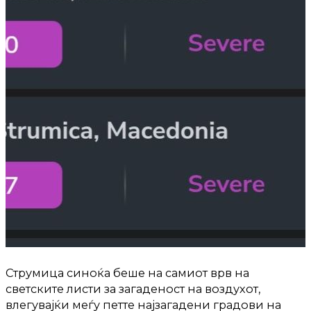
Струмица синоќа беше на самиот врв на
светските листи за загаденост на воздухот,
влегувајќи меѓу петте најзагадени градови на