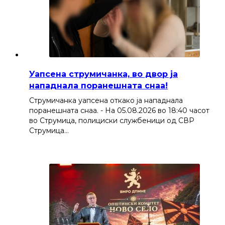
Уапсена струмичанка, во двор ја
нападнала поранешната снаа!
Струмичанка уапсена откако ја нападнала
поранешната снаа. - На 05.08.2026 во 18:40 часот
во Струмица, полициски службеници од СВР
Струмица…