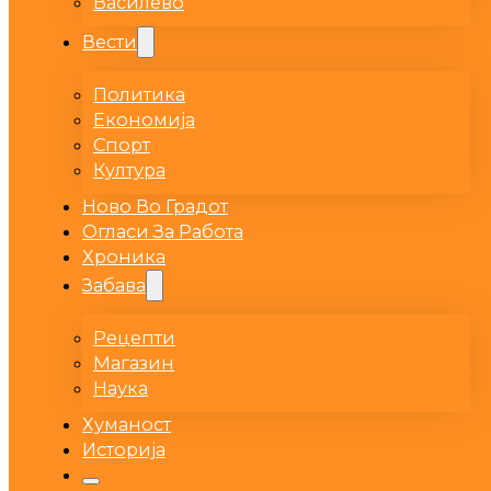
Василево
Вести
Политика
Економија
Спорт
Култура
Ново Во Градот
Огласи За Работа
Хроника
Забава
Рецепти
Магазин
Наука
Хуманост
Историја