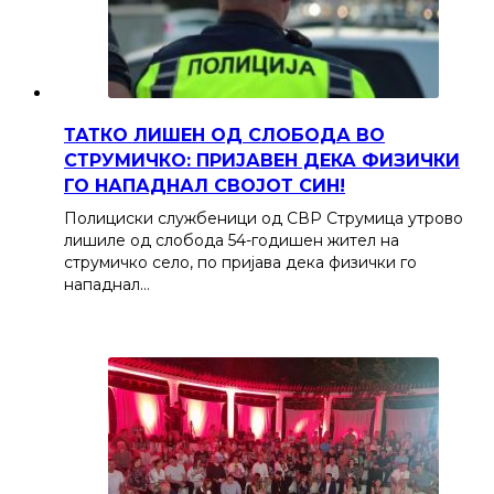
ТАТКО ЛИШЕН ОД СЛОБОДА ВО
СТРУМИЧКО: ПРИЈАВЕН ДЕКА ФИЗИЧКИ
ГО НАПАДНАЛ СВОЈОТ СИН!
Полициски службеници од СВР Струмица утрово
лишиле од слобода 54-годишен жител на
струмичко село, по пријава дека физички го
нападнал…