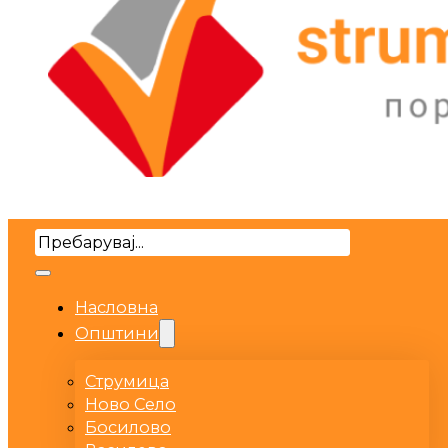
Search
Насловна
Општини
Струмица
Ново Село
Босилово