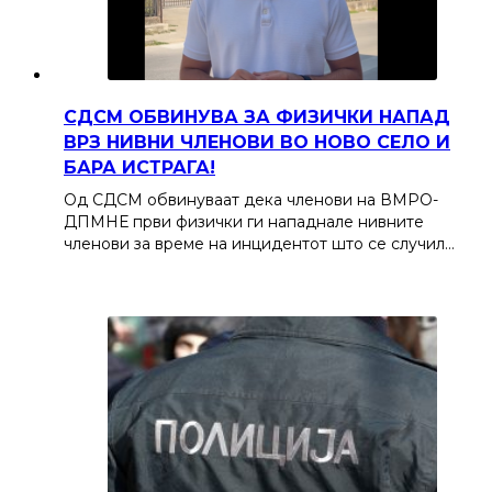
СДСМ ОБВИНУВА ЗА ФИЗИЧКИ НАПАД
ВРЗ НИВНИ ЧЛЕНОВИ ВО НОВО СЕЛО И
БАРА ИСТРАГА!
Од СДСМ обвинуваат дека членови на ВМРО-
ДПМНЕ први физички ги нападнале нивните
членови за време на инцидентот што се случил…