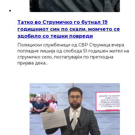
Татко во Струмичко го бутнал 19
годишниот син по скали, момчето се
здобило со тешки повреди
Полициски службеници од СВР Струмица вчера
попладне лишија од слобода 51-годишен жител на
струмичко село, постапувајќи по претходна
пријава дека…