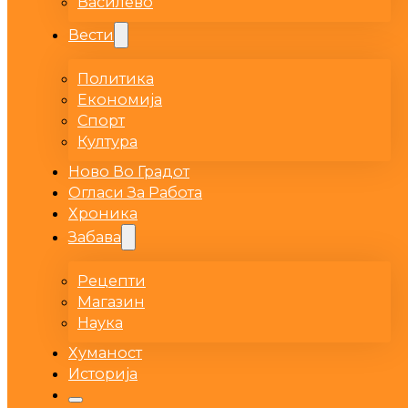
Василево
Вести
Политика
Економија
Спорт
Култура
Ново Во Градот
Огласи За Работа
Хроника
Забава
Рецепти
Магазин
Наука
Хуманост
Историја