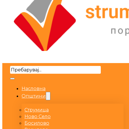
Search
Насловна
Општини
Струмица
Ново Село
Босилово