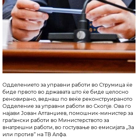
Одделението за управни работи во Струмица ќе
биде првото во државата што ќе биде целосно
реновирано, веднаш по веќе реконструираното
Одделение за управни работи во Скопје. Ова го
најави Јован Алтанџиев, помошник-министер за
граѓански работи во Министерството за
внатрешни работи, во гостување во емисијата „За
или против“ на ТВ Алфа.