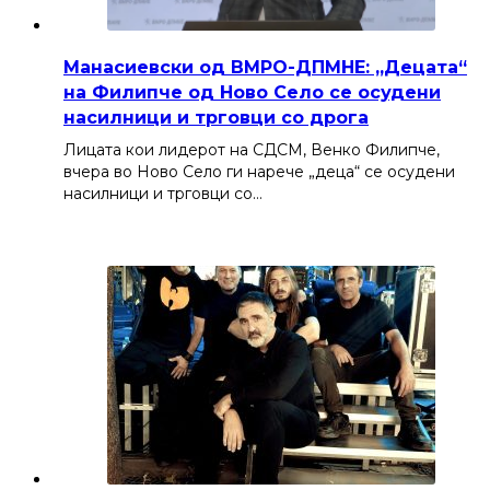
Манасиевски од ВМРО-ДПМНЕ: „Децата“
на Филипче од Ново Село се осудени
насилници и трговци со дрога
Лицата кои лидерот на СДСМ, Венко Филипче,
вчера во Ново Село ги нарече „деца“ се осудени
насилници и трговци со…