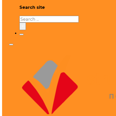
Search site
Search
×