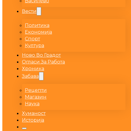
Василево
Вести
Политика
Економија
Спорт
Култура
Ново Во Градот
Огласи За Работа
Хроника
Забава
Рецепти
Магазин
Наука
Хуманост
Историја