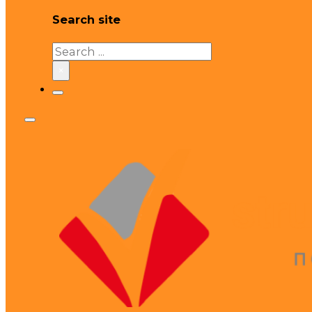
Search site
Search
×