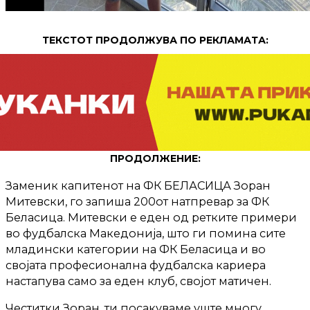
ТЕКСТОТ ПРОДОЛЖУВА ПО РЕКЛАМАТА:
ПРОДОЛЖЕНИЕ:
Заменик капитенот на ФК БЕЛАСИЦА Зоран
Митевски, го запиша 200от натпревар за ФК
Беласица. Митевски е еден од ретките примери
во фудбалска Македонија, што ги помина сите
младински категории на ФК Беласица и во
својата професионална фудбалска кариера
настапува само за еден клуб, својот матичен.
Честитки Зоран, ти посакуваме уште многу