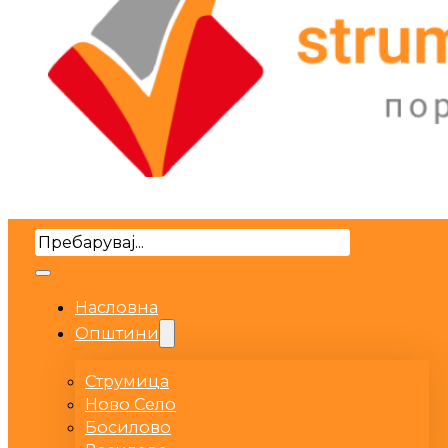
Search
Насловна
Општини
Струмица
Ново Село
Босилово