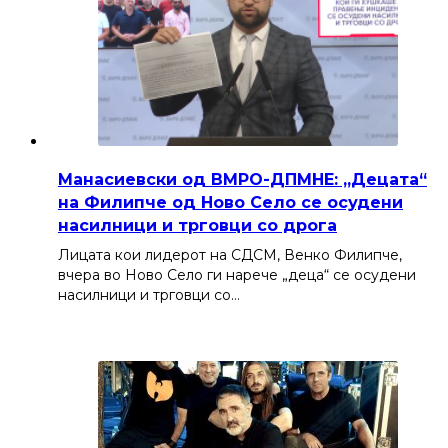
Манасиевски од ВМРО-ДПМНЕ: „Децата“
на Филипче од Ново Село се осудени
насилници и трговци со дрога
Лицата кои лидерот на СДСМ, Венко Филипче,
вчера во Ново Село ги нарече „деца“ се осудени
насилници и трговци со…