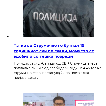
Татко во Струмичко го бутнал 19
годишниот син по скали, момчето се
здобило со тешки повреди
Полициски службеници од СВР Струмица вчера
попладне лишија од слобода 51-годишен жител на
струмичко село, постапувајќи по претходна
пријава дека…