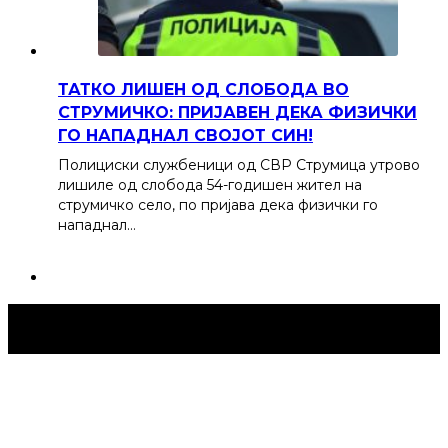
ТАТКО ЛИШЕН ОД СЛОБОДА ВО
СТРУМИЧКО: ПРИЈАВЕН ДЕКА ФИЗИЧКИ
ГО НАПАДНАЛ СВОЈОТ СИН!
Полициски службеници од СВР Струмица утрово
лишиле од слобода 54-годишен жител на
струмичко село, по пријава дека физички го
нападнал…
Струмица Денес © 2024