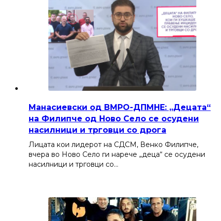
Манасиевски од ВМРО-ДПМНЕ: „Децата“
на Филипче од Ново Село се осудени
насилници и трговци со дрога
Лицата кои лидерот на СДСМ, Венко Филипче,
вчера во Ново Село ги нарече „деца“ се осудени
насилници и трговци со…