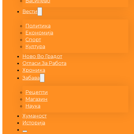
Василево
Вести
Политика
Економија
Спорт
Култура
Ново Во Градот
Огласи За Работа
Хроника
Забава
Рецепти
Магазин
Наука
Хуманост
Историја