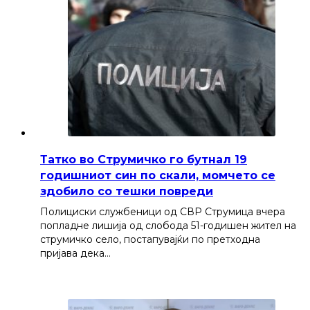
Татко во Струмичко го бутнал 19
годишниот син по скали, момчето се
здобило со тешки повреди
Полициски службеници од СВР Струмица вчера
попладне лишија од слобода 51-годишен жител на
струмичко село, постапувајќи по претходна
пријава дека…