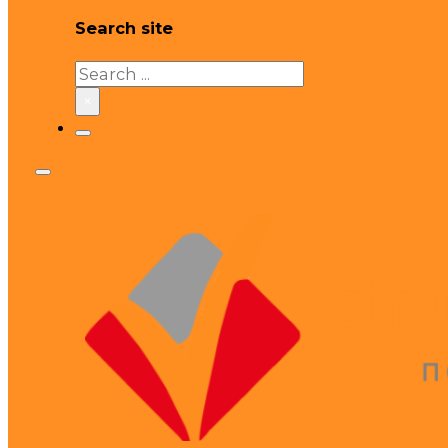
Search site
Search
×