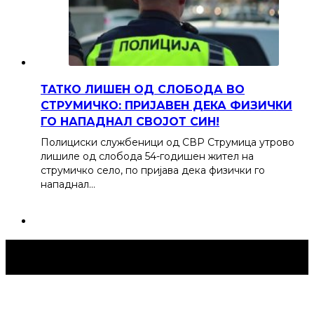
ТАТКО ЛИШЕН ОД СЛОБОДА ВО
СТРУМИЧКО: ПРИЈАВЕН ДЕКА ФИЗИЧКИ
ГО НАПАДНАЛ СВОЈОТ СИН!
Полициски службеници од СВР Струмица утрово
лишиле од слобода 54-годишен жител на
струмичко село, по пријава дека физички го
нападнал…
Струмица Денес © 2024