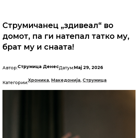
Струмичанец „здивеал“ во
домот, па ги натепал татко му,
брат му и снаата!
Струмица Денес
Мај 29, 2026
Автор:
Датум:
,
,
Хроника
Македонија
Струмица
Категории: