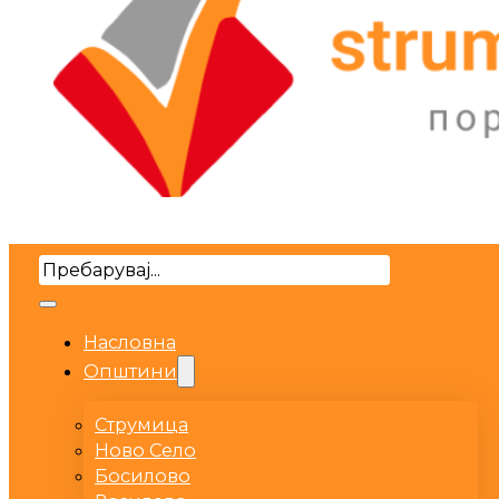
Search
Насловна
Општини
Струмица
Ново Село
Босилово