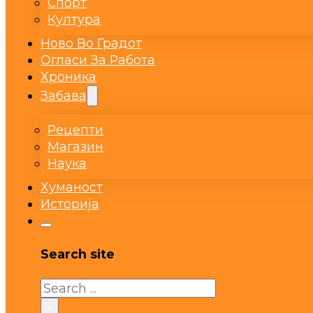
Спорт
Култура
Ново Во Градот
Огласи За Работа
Хроника
Забава
Рецепти
Магазин
Наука
Хуманост
Историја
Search site
Search
×