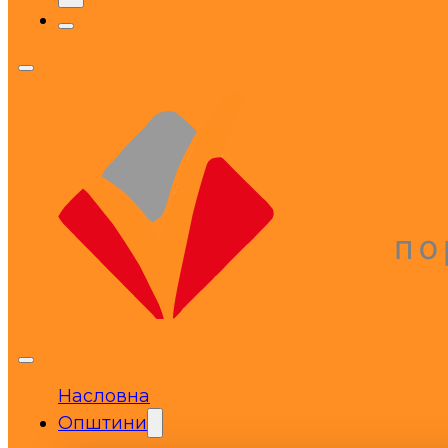
Насловна
Општини