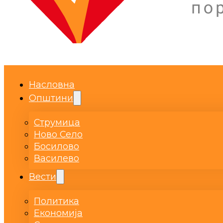
Насловна
Општини
Струмица
Ново Село
Босилово
Василево
Вести
Политика
Економија