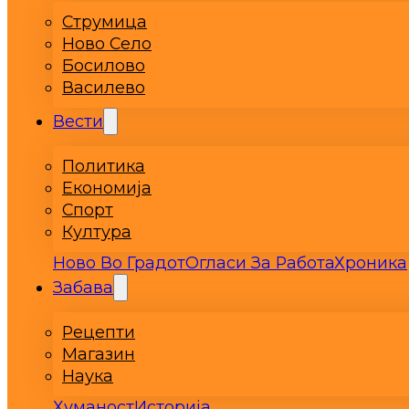
Струмица
Ново Село
Босилово
Василево
Вести
Политика
Економија
Спорт
Култура
Ново Во Градот
Огласи За Работа
Хроника
Забава
Рецепти
Магазин
Наука
Хуманост
Историја