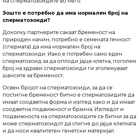
на сперматозоидите во него.
Зошто е потребно да има нормален број на
сперматозоиди?
Доколку партнерите сакаат бременост на
природен начин, потребно е семената течност
(спермата) да има нормален број на
сперматозоиди. Иако е потребен само еден
сперматозоид за да оплоди јајце клетка, поголем
број на здрави сперматозоиди ги зголемуваат
шансите за бременост.
Освен бројот на сперматозоиди, за да се
постигне бременост битно е сперматозидите да
имаат соодветна форма и изглед како и да имаат
соодветна подвижност и брзина. Изгледот и
подвижноста на сперматозоидите се битни за да
може сперматозоидот да стигне до јајце клетката
и да носи квалитетен генетски материјал.