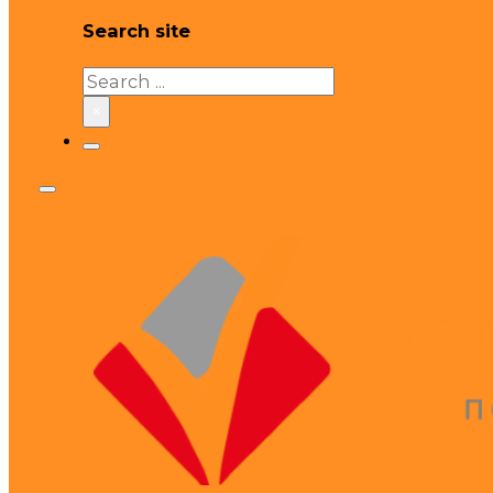
Search site
Search
×