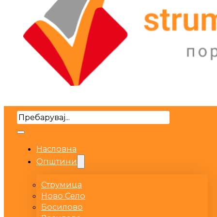
Search
Насловна
Општини
Струмица
Ново Село
Босилово