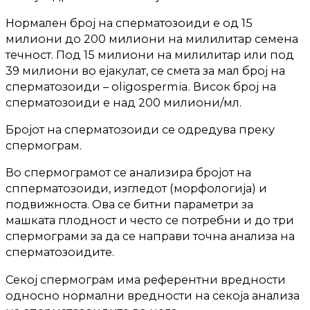
Нормален број на сперматозоиди е од 15
милиони до 200 милиони на милилитар семена
течност. Под 15 милиони на милилитар или под
39 милиони во ејакулат, се смета за мал број на
сперматозоиди – oligospermia. Висок број на
сперматозоиди е над 200 милиони/мл.
Бројот на сперматозоиди се одредува преку
спермограм.
Во спермограмот се анализира бројот на
спперматозоиди, изгледот (морфологија) и
подвижноста. Ова се битни параметри за
машката плодност и често се потребни и до три
спермограми за да се направи точна анализа на
сперматозоидите.
Секој спермограм има референтни вредности
односно нормални вредности на секоја анализа