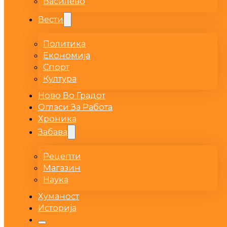
Василево
Вести
Политика
Економија
Спорт
Култура
Ново Во Градот
Огласи За Работа
Хроника
Забава
Рецепти
Магазин
Наука
Хуманост
Историја