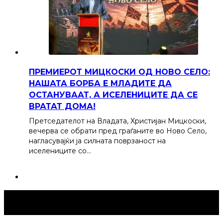
ПРЕМИЕРОТ МИЦКОСКИ ОД НОВО СЕЛО:
НАШАТА БОРБА Е МЛАДИТЕ ДА
ОСТАНУВААТ, А ИСЕЛЕНИЦИТЕ ДА СЕ
ВРАТАТ ДОМА!
Претседателот на Владата, Христијан Мицкоски,
вечерва се обрати пред граѓаните во Ново Село,
нагласувајќи ја силната поврзаност на
иселениците со…
Струмица Денес © 2024