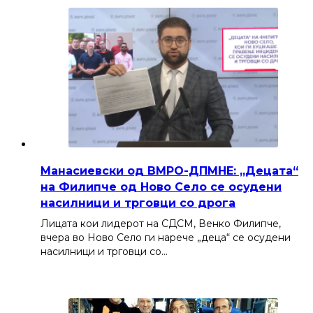
Манасиевски од ВМРО-ДПМНЕ: „Децата“
на Филипче од Ново Село се осудени
насилници и трговци со дрога
Лицата кои лидерот на СДСМ, Венко Филипче,
вчера во Ново Село ги нарече „деца“ се осудени
насилници и трговци со…