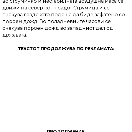
во струмичко и нестабилната воздушна маса се
движи на север кон градот Струмица и се
очекува градското подрчје да биде зафатено со
пороен дожд. Во поладневните часови се
очекува пороен дожд во западниот дел од
државата.
ТЕКСТОТ ПРОДОЛЖУВА ПО РЕКЛАМАТА:
ПРОДОЛЖЕНИЕ: