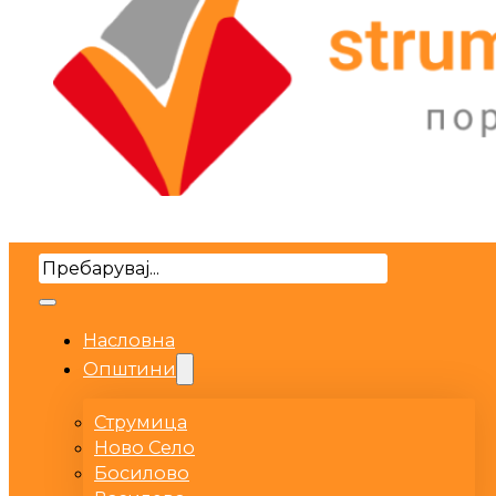
Search
Насловна
Општини
Струмица
Ново Село
Босилово