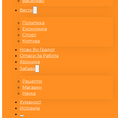
Василево
Вести
Политика
Економија
Спорт
Култура
Ново Во Градот
Огласи За Работа
Хроника
Забава
Рецепти
Магазин
Наука
Хуманост
Историја