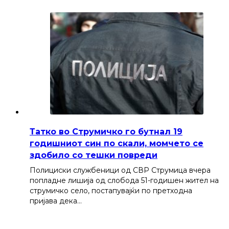
Татко во Струмичко го бутнал 19
годишниот син по скали, момчето се
здобило со тешки повреди
Полициски службеници од СВР Струмица вчера
попладне лишија од слобода 51-годишен жител на
струмичко село, постапувајќи по претходна
пријава дека…