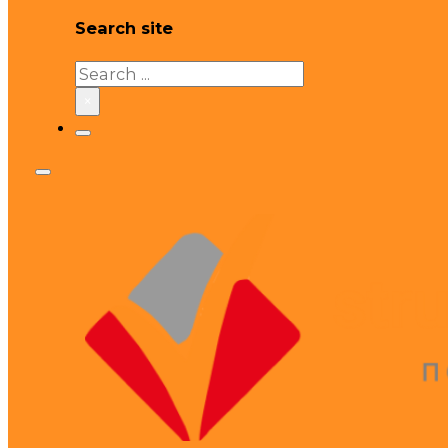
Search site
Search
×