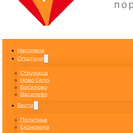
Насловна
Општини
Струмица
Ново Село
Босилово
Василево
Вести
Политика
Економија