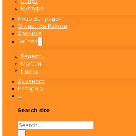
Спорт
Култура
Ново Во Градот
Огласи За Работа
Хроника
Забава
Рецепти
Магазин
Наука
Хуманост
Историја
Search site
Search
×