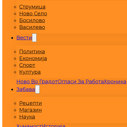
Струмица
Ново Село
Босилово
Василево
Вести
Политика
Економија
Спорт
Култура
Ново Во Градот
Огласи За Работа
Хроника
Забава
Рецепти
Магазин
Наука
Хуманост
Историја