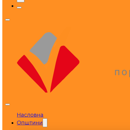
Насловна
Општини