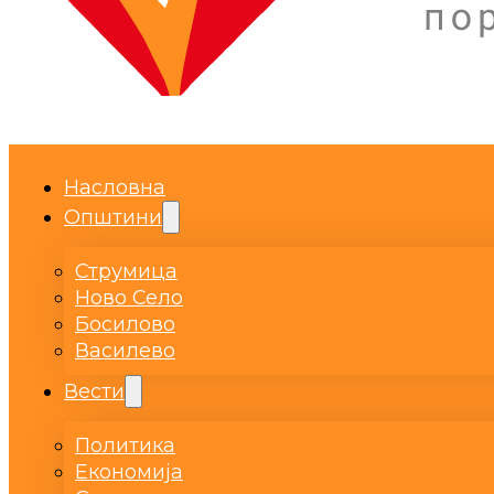
Насловна
Општини
Струмица
Ново Село
Босилово
Василево
Вести
Политика
Економија