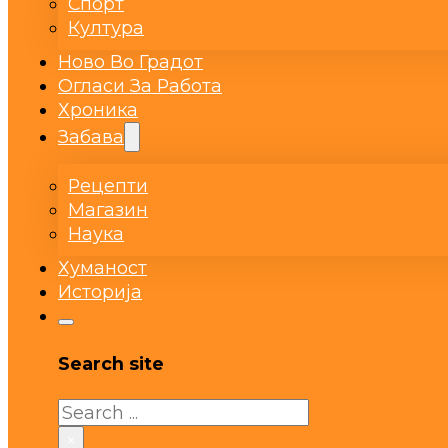
Спорт
Култура
Ново Во Градот
Огласи За Работа
Хроника
Забава
Рецепти
Магазин
Наука
Хуманост
Историја
Search site
Search
×