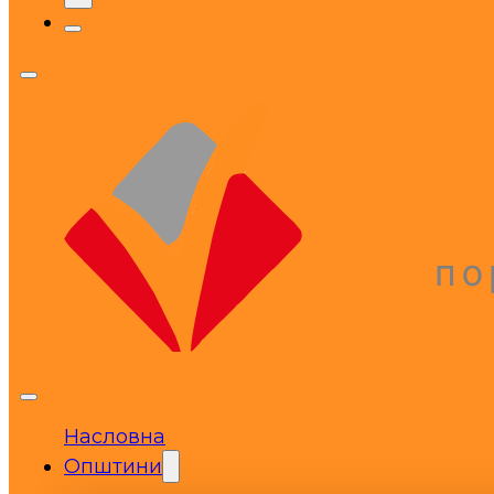
Насловна
Општини