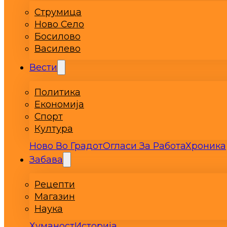
Струмица
Ново Село
Босилово
Василево
Вести
Политика
Економија
Спорт
Култура
Ново Во Градот
Огласи За Работа
Хроника
Забава
Рецепти
Магазин
Наука
Хуманост
Историја