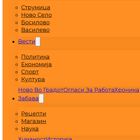
Струмица
Ново Село
Босилово
Василево
Вести
Политика
Економија
Спорт
Култура
Ново Во Градот
Огласи За Работа
Хроника
Забава
Рецепти
Магазин
Наука
Хуманост
Историја