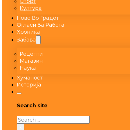
Спорт
Култура
Ново Во Градот
Огласи За Работа
Хроника
Забава
Рецепти
Магазин
Наука
Хуманост
Историја
Search site
Search
×