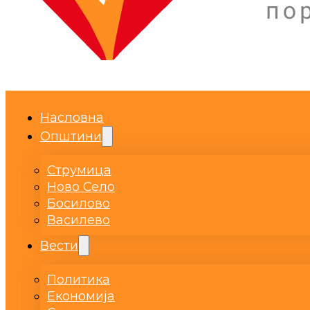
Насловна
Општини
Струмица
Ново Село
Босилово
Василево
Вести
Политика
Економија