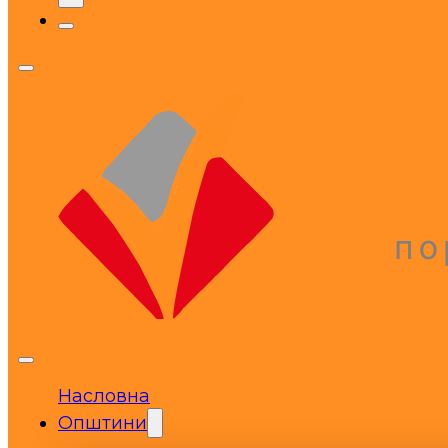
Насловна
Општини