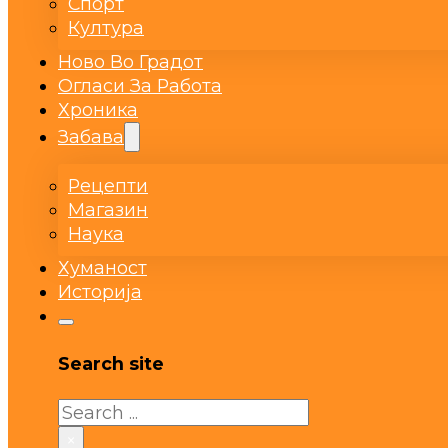
Спорт
Култура
Ново Во Градот
Огласи За Работа
Хроника
Забава
Рецепти
Магазин
Наука
Хуманост
Историја
Search site
Search
×