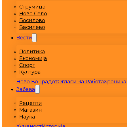
Струмица
Ново Село
Босилово
Василево
Вести
Политика
Економија
Спорт
Култура
Ново Во Градот
Огласи За Работа
Хроника
Забава
Рецепти
Магазин
Наука
Хуманост
Историја