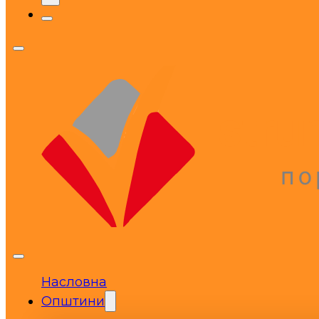
Насловна
Општини