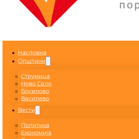
Насловна
Општини
Струмица
Ново Село
Босилово
Василево
Вести
Политика
Економија