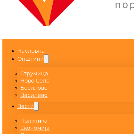
Насловна
Општини
Струмица
Ново Село
Босилово
Василево
Вести
Политика
Економија