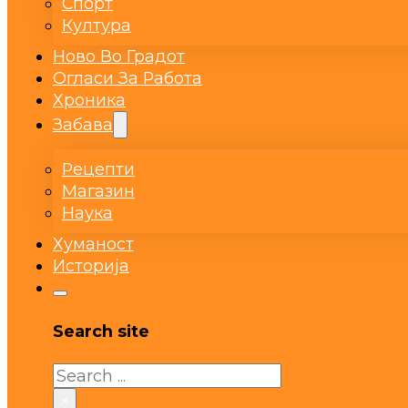
Спорт
Култура
Ново Во Градот
Огласи За Работа
Хроника
Забава
Рецепти
Магазин
Наука
Хуманост
Историја
Search site
Search
×