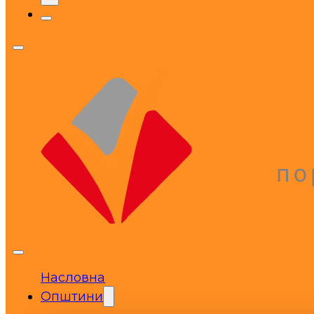
Насловна
Општини