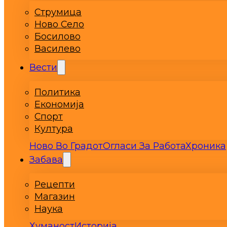
Струмица
Ново Село
Босилово
Василево
Вести
Политика
Економија
Спорт
Култура
Ново Во Градот
Огласи За Работа
Хроника
Забава
Рецепти
Магазин
Наука
Хуманост
Историја