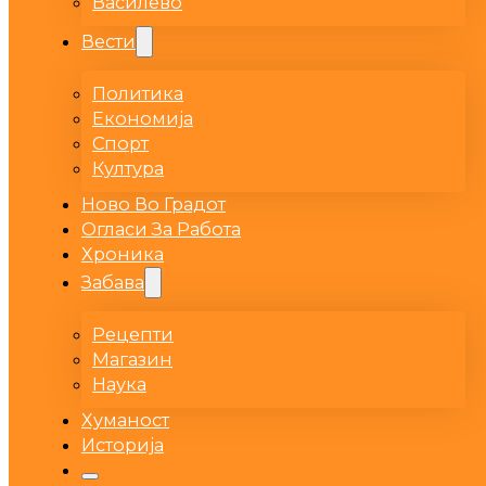
Василево
Вести
Политика
Економија
Спорт
Култура
Ново Во Градот
Огласи За Работа
Хроника
Забава
Рецепти
Магазин
Наука
Хуманост
Историја