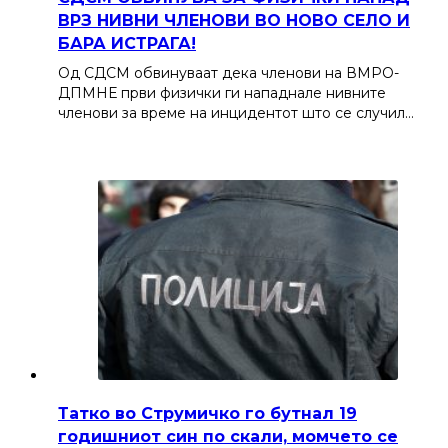
ВРЗ НИВНИ ЧЛЕНОВИ ВО НОВО СЕЛО И
БАРА ИСТРАГА!
Од СДСМ обвинуваат дека членови на ВМРО-
ДПМНЕ први физички ги нападнале нивните
членови за време на инцидентот што се случил…
Татко во Струмичко го бутнал 19
годишниот син по скали, момчето се