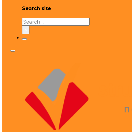
Search site
Search
×