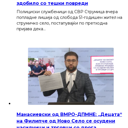
здобило со тешки повреди
Полициски службеници од СВР Струмица вчера
попладне лишија од слобода 51-годишен жител на
струмичко село, постапувајќи по претходна
пријава дека…
Манасиевски од ВМРО-ДПМНЕ: „Децата“
на Филипче од Ново Село се осудени
насилници и трговци со дрога