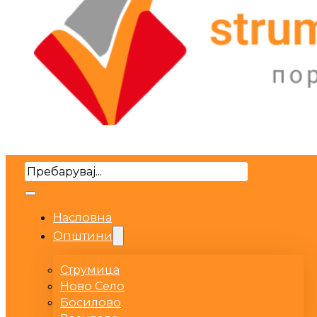
Search
Насловна
Општини
Струмица
Ново Село
Босилово