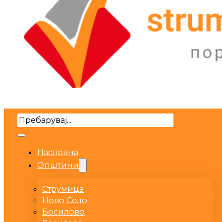
Search
Насловна
Општини
Струмица
Ново Село
Босилово