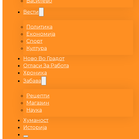
Василево
Вести
Политика
Економија
Спорт
Култура
Ново Во Градот
Огласи За Работа
Хроника
Забава
Рецепти
Магазин
Наука
Хуманост
Историја