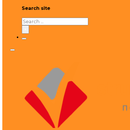
Search site
Search
×