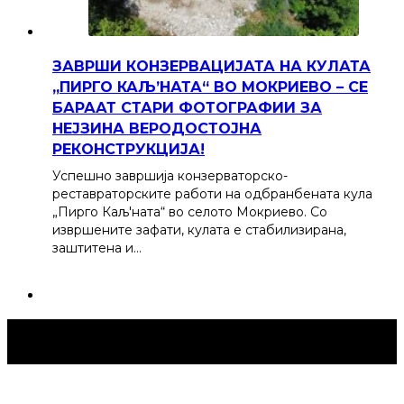
ЗАВРШИ КОНЗЕРВАЦИЈАТА НА КУЛАТА
„ПИРГО КАЉ’НАТА“ ВО МОКРИЕВО – СЕ
БАРААТ СТАРИ ФОТОГРАФИИ ЗА
НЕЈЗИНА ВЕРОДОСТОЈНА
РЕКОНСТРУКЦИЈА!
Успешно завршија конзерваторско-
реставраторските работи на одбранбената кула
„Пирго Каљ'ната“ во селото Мокриево. Со
извршените зафати, кулата е стабилизирана,
заштитена и…
Струмица Денес © 2024