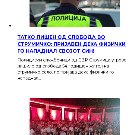
ТАТКО ЛИШЕН ОД СЛОБОДА ВО
СТРУМИЧКО: ПРИЈАВЕН ДЕКА ФИЗИЧКИ
ГО НАПАДНАЛ СВОЈОТ СИН!
Полициски службеници од СВР Струмица утрово
лишиле од слобода 54-годишен жител на
струмичко село, по пријава дека физички го
нападнал…