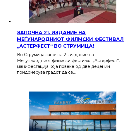
ЗАПОЧНА 21. ИЗДАНИЕ НА
МЕЃУНАРОДНИОТ ФИЛМСКИ ФЕСТИВАЛ
„АСТЕРФЕСТ“ ВО СТРУМИЦА!
Во Струмица започна 21. издание на
Меѓународниот филмски фестивал „Астерфест“,
манифестација која повеќе од две децении
придонесува градот да се…