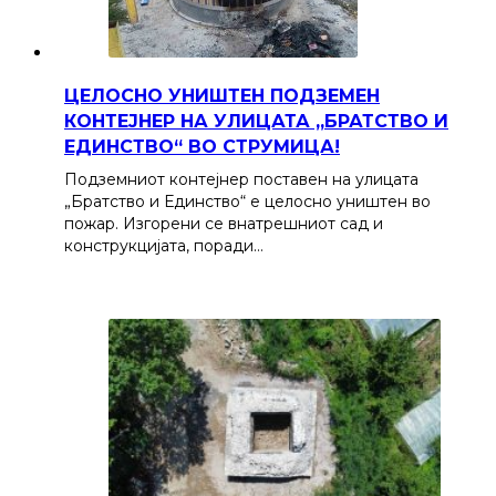
ЦЕЛОСНО УНИШТЕН ПОДЗЕМЕН
КОНТЕЈНЕР НА УЛИЦАТА „БРАТСТВО И
ЕДИНСТВО“ ВО СТРУМИЦА!
Подземниот контејнер поставен на улицата
„Братство и Единство“ е целосно уништен во
пожар. Изгорени се внатрешниот сад и
конструкцијата, поради…