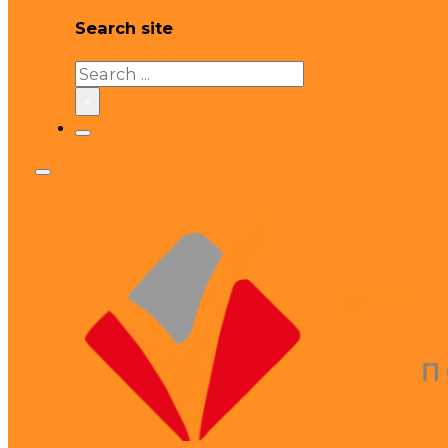
Search site
Search
×