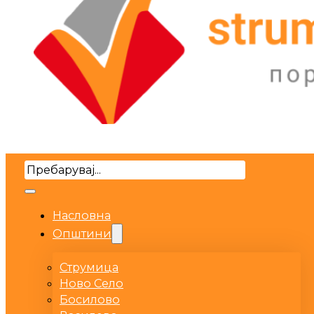
Search
Насловна
Општини
Струмица
Ново Село
Босилово