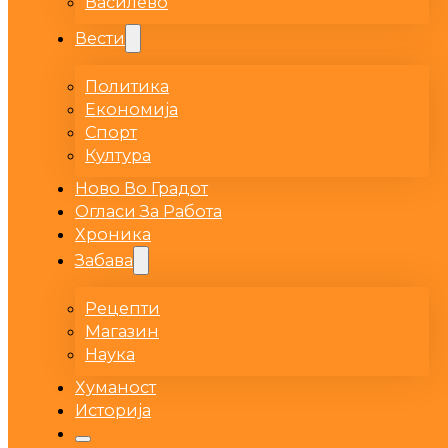
Василево
Вести
Политика
Економија
Спорт
Култура
Ново Во Градот
Огласи За Работа
Хроника
Забава
Рецепти
Магазин
Наука
Хуманост
Историја