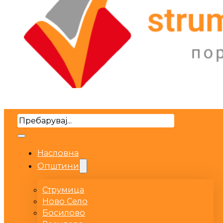
Search
Насловна
Општини
Струмица
Ново Село
Босилово