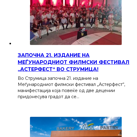
ЗАПОЧНА 21. ИЗДАНИЕ НА
МЕЃУНАРОДНИОТ ФИЛМСКИ ФЕСТИВАЛ
„АСТЕРФЕСТ“ ВО СТРУМИЦА!
Во Струмица започна 21. издание на
Меѓународниот филмски фестивал „Астерфест“,
манифестација која повеќе од две децении
придонесува градот да се…