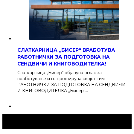
СЛАТКАРНИЦА „БИСЕР“ ВРАБОТУВА
РАБОТНИЧКИ ЗА ПОДГОТОВКА НА
СЕНДВИЧИ И КНИГОВОДИТЕЛКА!
Слаткарница „Бисер“ објавува оглас за
вработување и го проширува својот тим! –
РАБОТНИЧКИ ЗА ПОДГОТОВКА НА СЕНДВИЧИ
И КНИГОВОДИТЕЛКА „Бисер“…
Струмица Денес © 2024