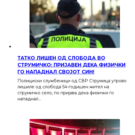
ТАТКО ЛИШЕН ОД СЛОБОДА ВО
СТРУМИЧКО: ПРИЈАВЕН ДЕКА ФИЗИЧКИ
ГО НАПАДНАЛ СВОЈОТ СИН!
Полициски службеници од СВР Струмица утрово
лишиле од слобода 54-годишен жител на
струмичко село, по пријава дека физички го
нападнал…