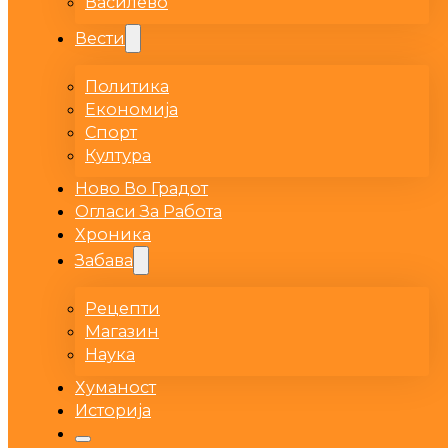
Василево
Вести
Политика
Економија
Спорт
Култура
Ново Во Градот
Огласи За Работа
Хроника
Забава
Рецепти
Магазин
Наука
Хуманост
Историја