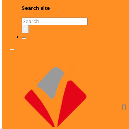
Search site
Search
×