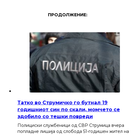
ПРОДОЛЖЕНИЕ:
Татко во Струмичко го бутнал 19
годишниот син по скали, момчето се
здобило со тешки повреди
Полициски службеници од СВР Струмица вчера
попладне лишија од слобода 51-годишен жител на