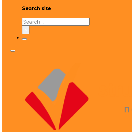
Search site
Search
×