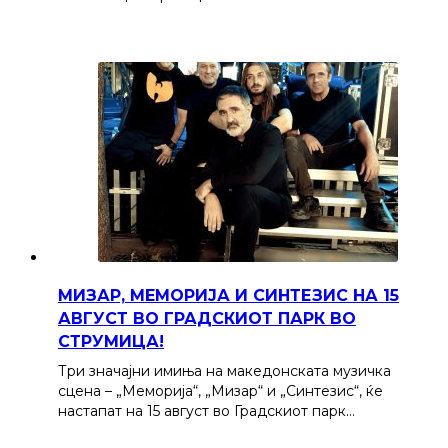
МИЗАР, МЕМОРИЈА И СИНТЕЗИС НА 15
АВГУСТ ВО ГРАДСКИОТ ПАРК ВО
СТРУМИЦА!
Три значајни имиња на македонската музичка
сцена – „Меморија“, „Мизар“ и „Синтезис“, ќе
настапат на 15 август во Градскиот парк…