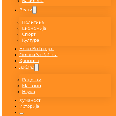
Василево
Вести
Политика
Економија
Спорт
Култура
Ново Во Градот
Огласи За Работа
Хроника
Забава
Рецепти
Магазин
Наука
Хуманост
Историја