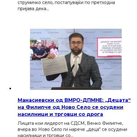
струмичко село, постапувајќи по претходна
пријава дека…
Манасиевски од ВМРО-ДПМНЕ: „Децата“
на Филипче од Ново Село се осудени
насилници и трговци со дрога
Лицата кои лидерот на СДСМ, Венко Филипче,
вчера во Ново Село ги нарече „деца“ се осудени
насилници и трговци со…