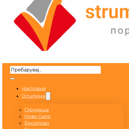
Search
Насловна
Општини
Струмица
Ново Село
Босилово