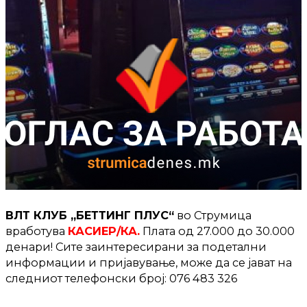
ВЛТ КЛУБ „БЕТТИНГ ПЛУС“
во Струмица
вработува
КАСИЕР/КА.
Плата од 27.000 до 30.000
денари! Сите заинтересирани за подетални
информации и пријавување, може да се јават на
следниот телефонски број: 076 483 326