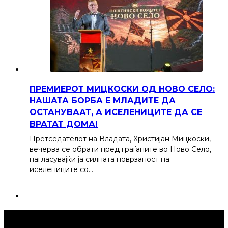
ПРЕМИЕРОТ МИЦКОСКИ ОД НОВО СЕЛО:
НАШАТА БОРБА Е МЛАДИТЕ ДА
ОСТАНУВААТ, А ИСЕЛЕНИЦИТЕ ДА СЕ
ВРАТАТ ДОМА!
Претседателот на Владата, Христијан Мицкоски,
вечерва се обрати пред граѓаните во Ново Село,
нагласувајќи ја силната поврзаност на
иселениците со…
Струмица Денес © 2024