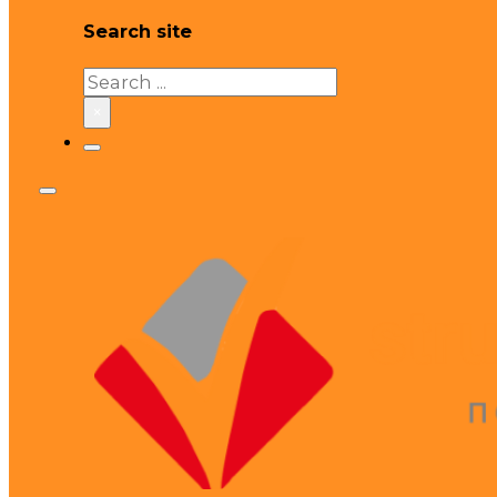
Search site
Search
×