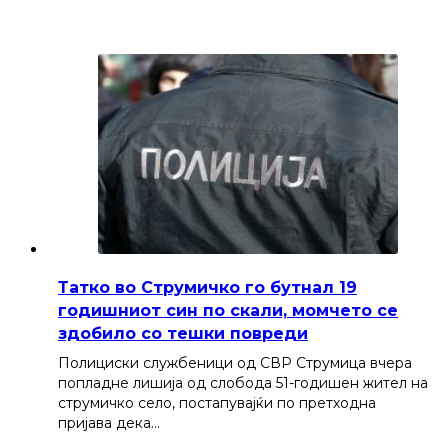
Татко во Струмичко го бутнал 19
годишниот син по скали, момчето се
здобило со тешки повреди
Полициски службеници од СВР Струмица вчера
попладне лишија од слобода 51-годишен жител на
струмичко село, постапувајќи по претходна
пријава дека…