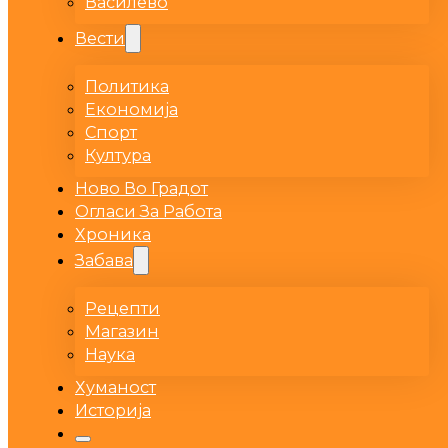
Василево
Вести
Политика
Економија
Спорт
Култура
Ново Во Градот
Огласи За Работа
Хроника
Забава
Рецепти
Магазин
Наука
Хуманост
Историја