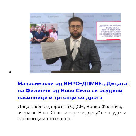
Манасиевски од ВМРО-ДПМНЕ: „Децата“
на Филипче од Ново Село се осудени
насилници и трговци со дрога
Лицата кои лидерот на СДСМ, Венко Филипче,
вчера во Ново Село ги нарече „деца“ се осудени
насилници и трговци со…