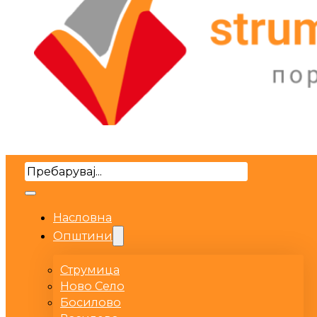
Search
Насловна
Општини
Струмица
Ново Село
Босилово