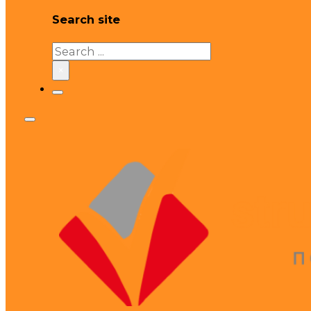
Search site
Search
×