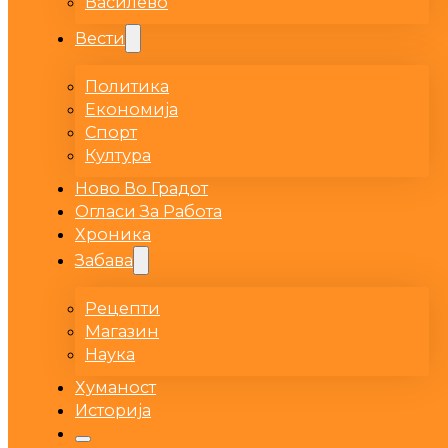
Василево
Вести
Политика
Економија
Спорт
Култура
Ново Во Градот
Огласи За Работа
Хроника
Забава
Рецепти
Магазин
Наука
Хуманост
Историја