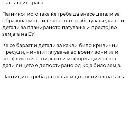
патната исправа.
Патникот исто така ќе треба да внесе детали за
образованието и тековното вработување, како и
детали за планираното патување и престој во
земјата на ЕУ.
Ќе се бараат и детали за какви било кривични
пресуди, минати патувања во воени зони или
конфликтни зони, како и информации за тоа
дали лицето е депортирано од која било земја.
Патниците треба да платат и дополнителна такса
од седум евра, која се плаќа со платежна
картичка. Плаќањето се врши како и секое
купување преку Интернет.
Таксата нема да ја плаќаат лицата под 18 и над 70
години, сопружниците/регистрираните
партнери и децата на државјаните на ЕУ и
земјите од Шенген зоната, како и децата на