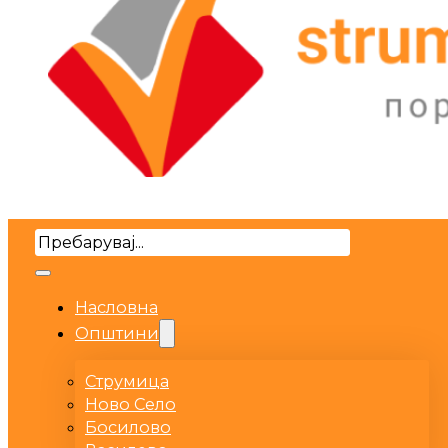
Search
Насловна
Општини
Струмица
Ново Село
Босилово