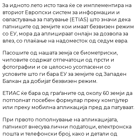
За идното лето исто така ќе се имплементира на
вториот Европски систем за информации и
овластувања за патување (ETIAS) што значи дека
патниците од земјите кои имаат безвизен режим
со ЕУ, мора да аплицираат онлајн за дозвола за
влез, со плаќање на надоместок од седум евра.
Пасошите од нашата земја се биометриски,
чиповите содржат отпечатоци од прсти и
фотографии и се целосно усогласени со
условите што ги бара ЕУ за земјите од Западен
Балкан да добијат безвизен режим.
ЕТИАС ќе бара од граѓаните од околу 60 земји да
потполнат посебен формулар преку компјутер
или преку мобилна апликација пред да патуваат.
При првото пополнување на апликацијата,
патникот внесува лични податоци, електронска
пошта и телефонски број, како и детали од